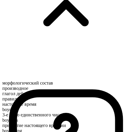
морфологический состав
производное
глагол действия
правильный
настоящее время
boycott
3-е лицо единственного числа
boycotts
причастие настоящего времени
boycotting