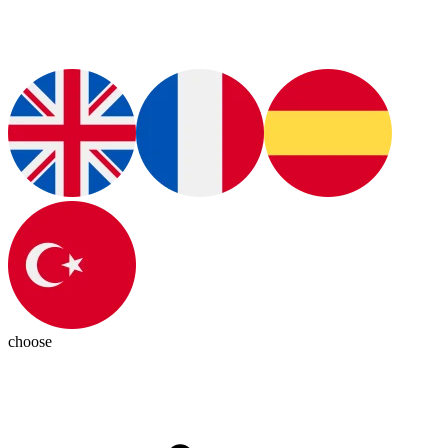
choose