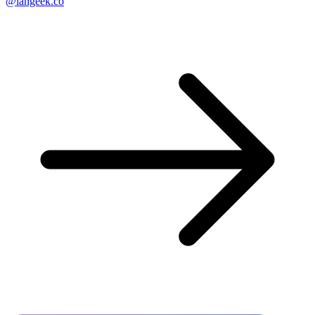
@langeek.co