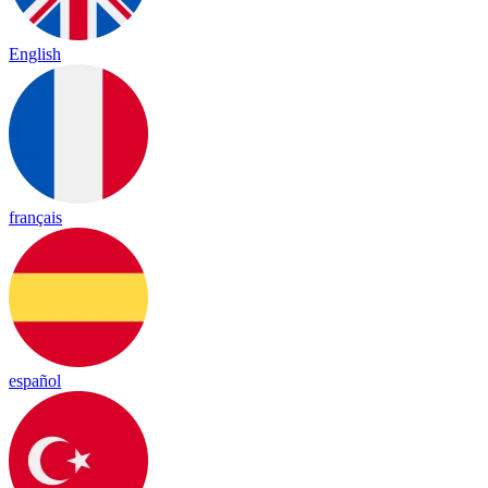
English
français
español