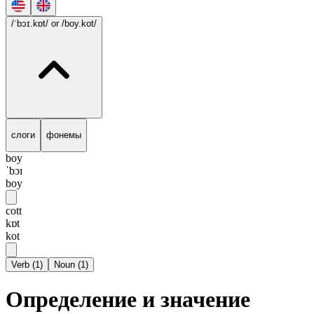
/ˈbɔɪ.kɒt/
or /boy.kot/
слоги
фонемы
boy
ˈbɔɪ
boy
cott
kɒt
kot
Verb
(
1
)
Noun
(
1
)
Определение и значение