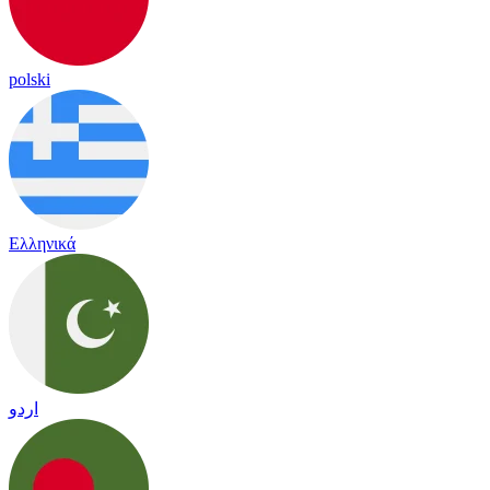
polski
Ελληνικά
اردو