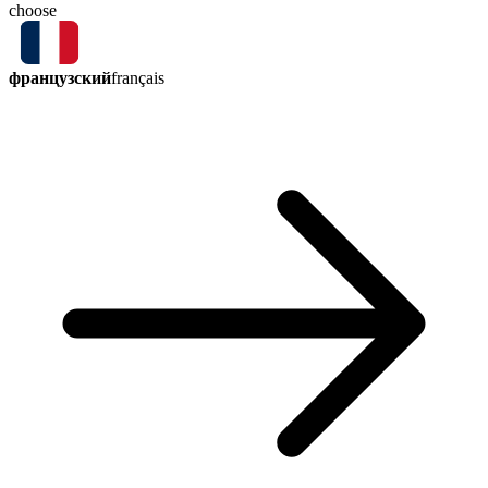
choose
французский
français