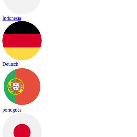
Indonesia
Deutsch
português