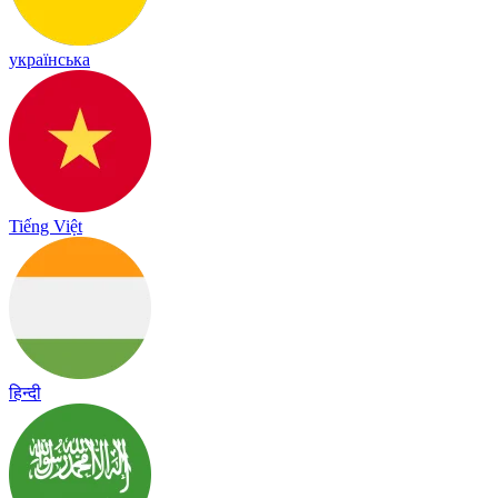
українська
Tiếng Việt
हिन्दी