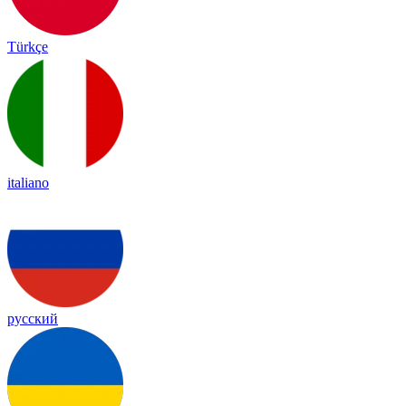
Türkçe
italiano
русский