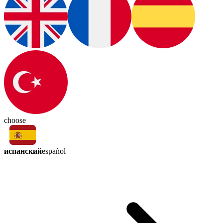
choose
испанский
español