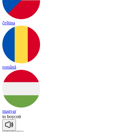
čeština
română
magyar
to
boy
cott