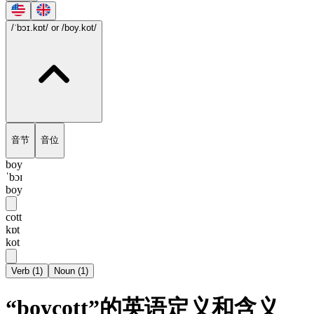
/ˈbɔɪ.kɒt/
or /boy.kot/
音节
音位
boy
ˈbɔɪ
boy
cott
kɒt
kot
Verb
(
1
)
Noun
(
1
)
“boycott”的英语定义和含义