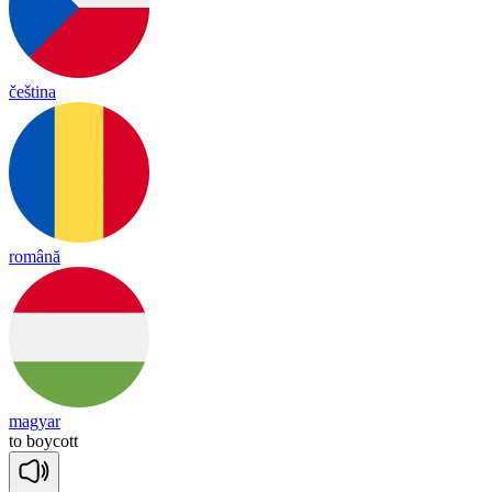
čeština
română
magyar
to
boy
cott