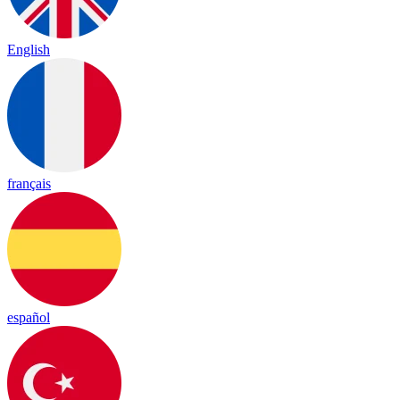
English
français
español