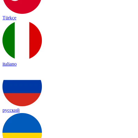
Türkçe
italiano
русский