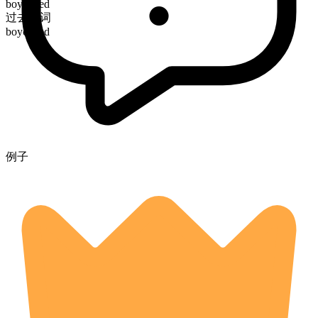
boycotted
过去分词
boycotted
例子