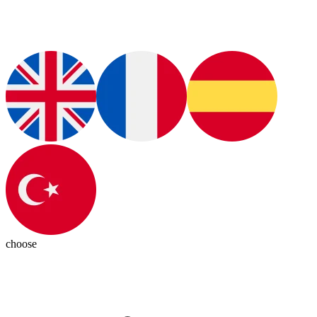
choose