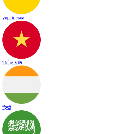
українська
Tiếng Việt
हिन्दी