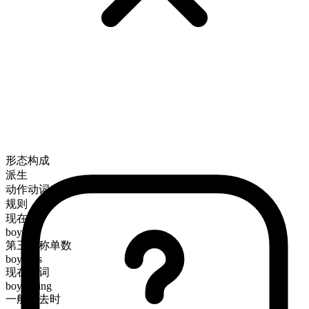
形态构成
派生
动作动词
规则
现在时
boycott
第三人称单数
boycotts
现在分词
boycotting
一般过去时