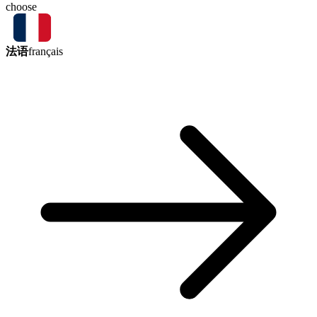
choose
法语
français