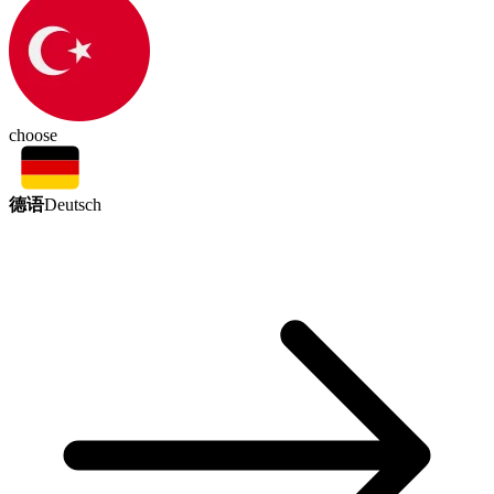
choose
德语
Deutsch