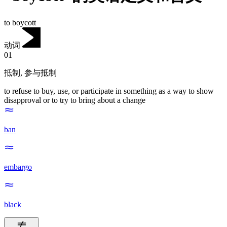
to boycott
动词
01
抵制
,
参与抵制
to refuse to buy, use, or participate in something as a way to show
disapproval or to try to bring about a change
ban
embargo
black