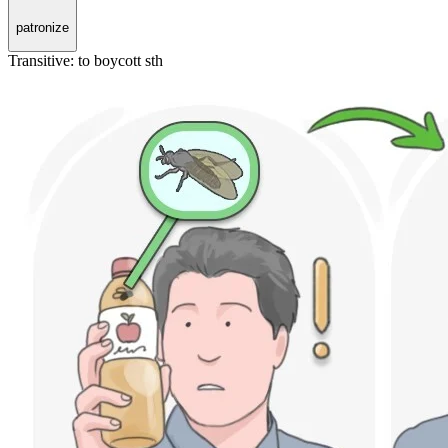
patronize
Transitive
:
to boycott
sth