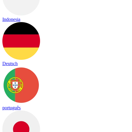
Indonesia
Deutsch
português