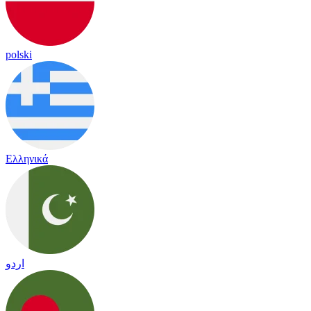
polski
Ελληνικά
اردو