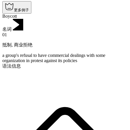
更多例子
Boycott
名词
01
抵制
,
商业拒绝
a group's refusal to have commercial dealings with some
organization in protest against its policies
语法信息