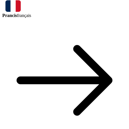
Prancis
français