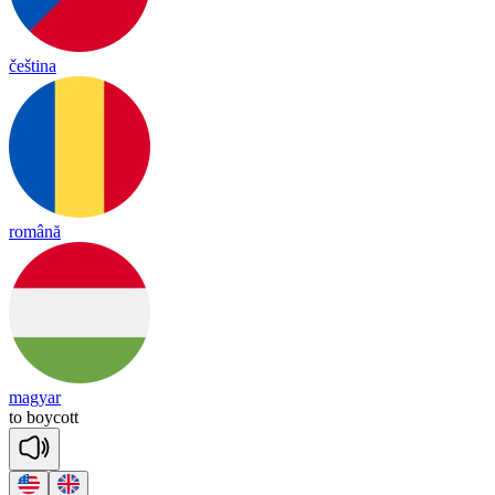
čeština
română
magyar
to
boy
cott