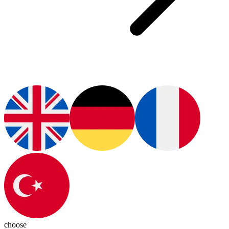
choose