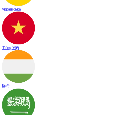
українська
Tiếng Việt
हिन्दी