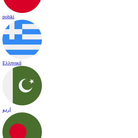
polski
Ελληνικά
اردو