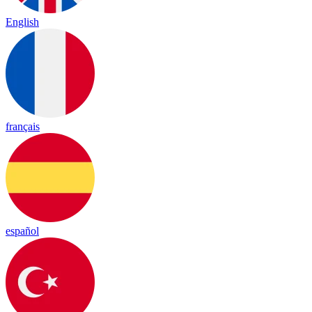
English
français
español