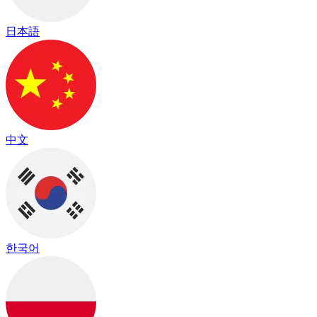
日本語
中文
한국어