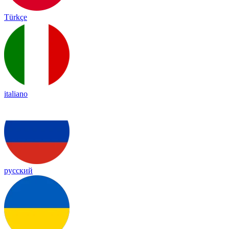
Türkçe
italiano
русский