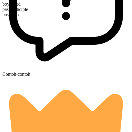
boycotted
past participle
boycotted
Contoh-contoh