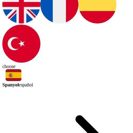
choose
Spanyol
español