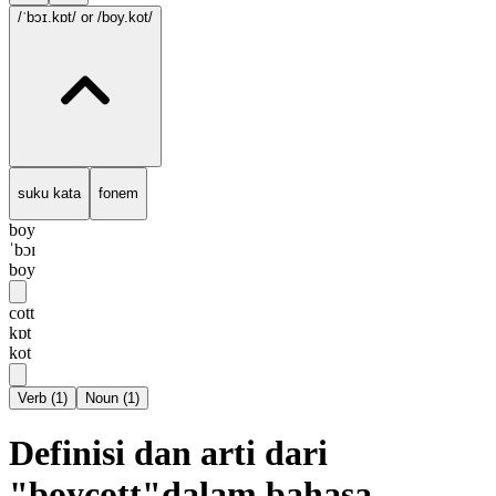
/ˈbɔɪ.kɒt/
or /boy.kot/
suku kata
fonem
boy
ˈbɔɪ
boy
cott
kɒt
kot
Verb
(
1
)
Noun
(
1
)
Definisi dan arti dari
"boycott"dalam bahasa