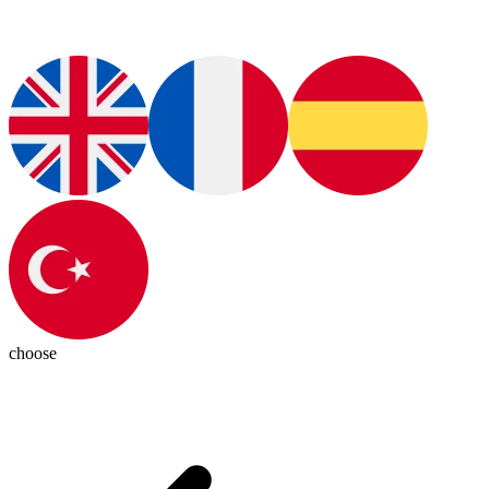
choose