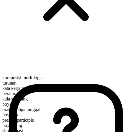
komposisi morfologis
turunan
kata kerja tindakan
beraturan
kala sekarang
boycott
orang ketiga tunggal
boycotts
present participle
boycotting
simple past