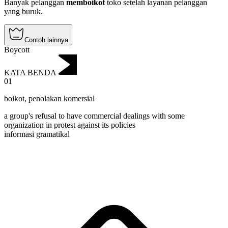
Banyak pelanggan
memboikot
toko setelah layanan pelanggan
yang buruk.
Contoh lainnya
Boycott
KATA BENDA
01
boikot
,
penolakan komersial
a group's refusal to have commercial dealings with some
organization in protest against its policies
informasi gramatikal