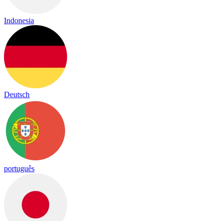
Indonesia
Deutsch
português