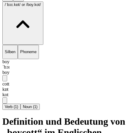
/ˈbɔɪ.kɒt/
or /boy.kot/
Silben
Phoneme
boy
ˈbɔɪ
boy
cott
kɒt
kot
Verb
(
1
)
Noun
(
1
)
Definition und Bedeutung von
„boycott“ im Englischen