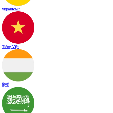
українська
Tiếng Việt
हिन्दी