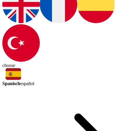
choose
Spanisch
español