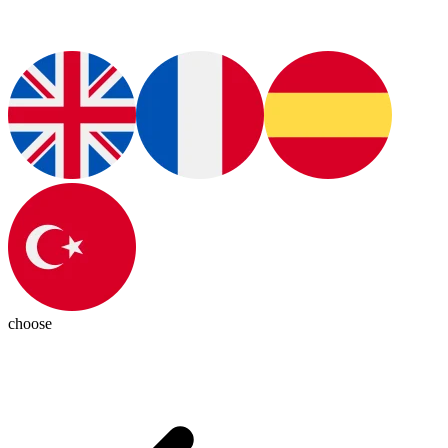
choose