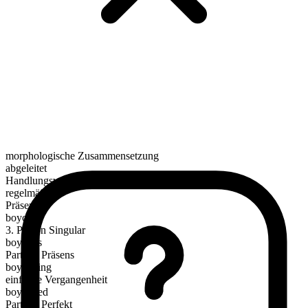
morphologische Zusammensetzung
abgeleitet
Handlungsverb
regelmäßig
Präsens
boycott
3. Person Singular
boycotts
Partizip Präsens
boycotting
einfache Vergangenheit
boycotted
Partizip Perfekt