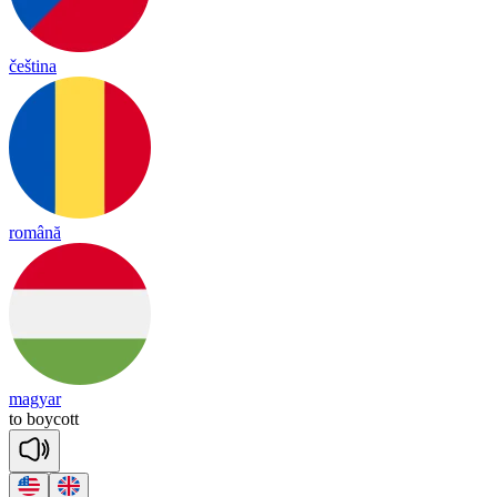
čeština
română
magyar
to
boy
cott