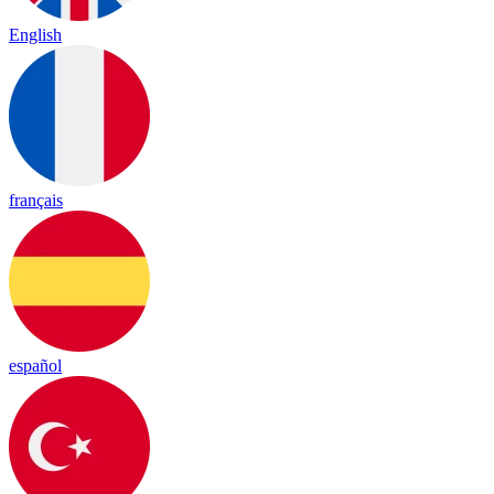
English
français
español