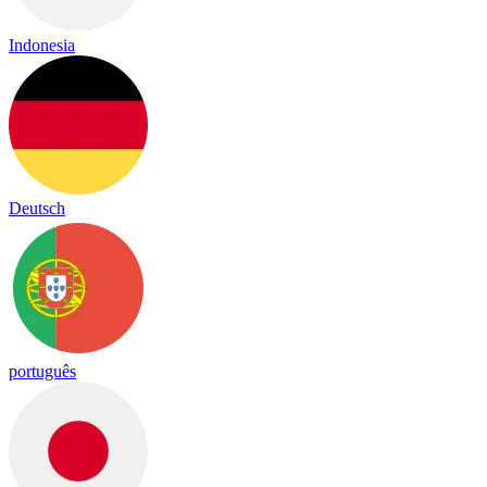
Indonesia
Deutsch
português