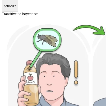
patronize
Transitive
:
to boycott
sth