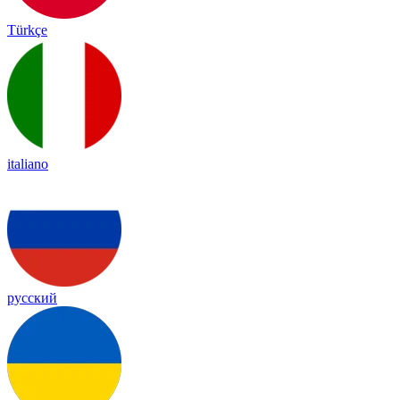
Türkçe
italiano
русский