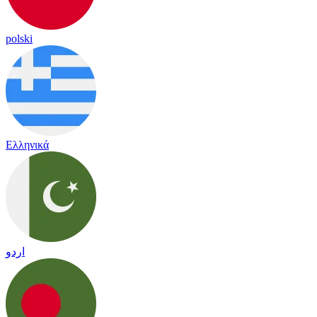
polski
Ελληνικά
اردو