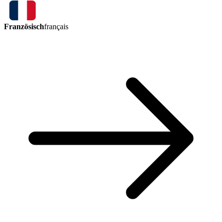
Französisch
français