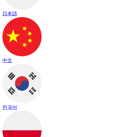
日本語
中文
한국어