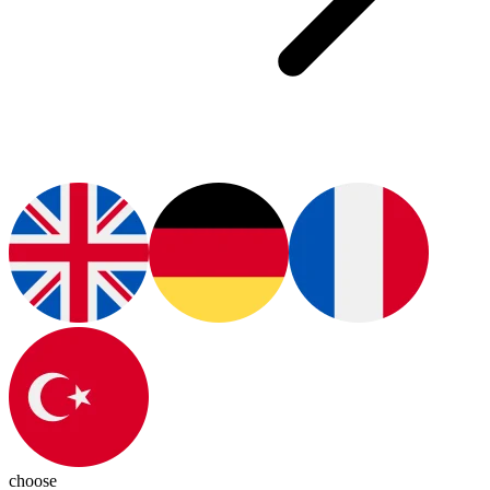
choose