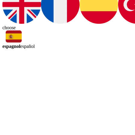
choose
espagnol
español