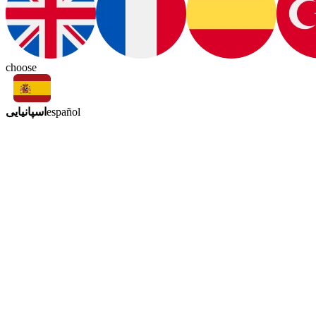
choose
اسپانیایی
español