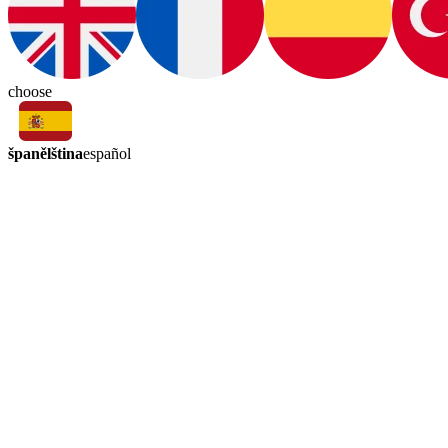
choose
španělština
español