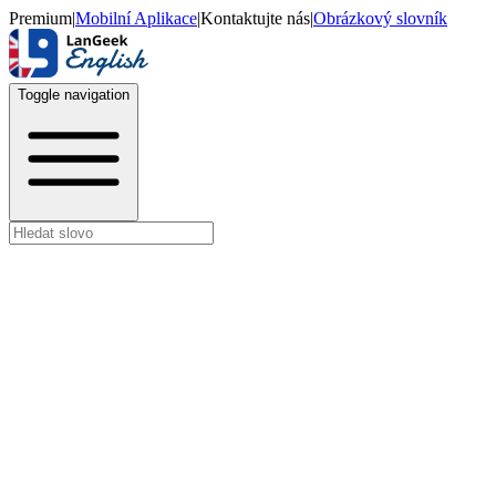
Premium
|
Mobilní Aplikace
|
Kontaktujte nás
|
Obrázkový slovník
Toggle navigation