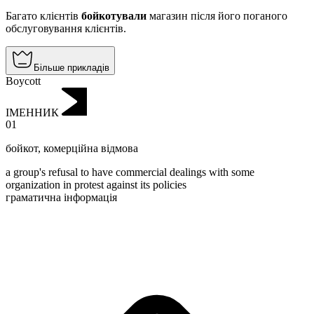
Багато клієнтів
бойкотували
магазин після його поганого
обслуговування клієнтів.
Більше прикладів
Boycott
ІМЕННИК
01
бойкот
,
комерційна відмова
a group's refusal to have commercial dealings with some
organization in protest against its policies
граматична інформація