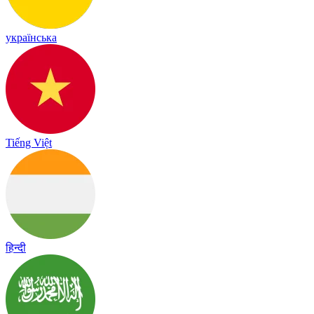
українська
Tiếng Việt
हिन्दी