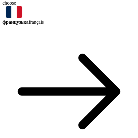
choose
французька
français