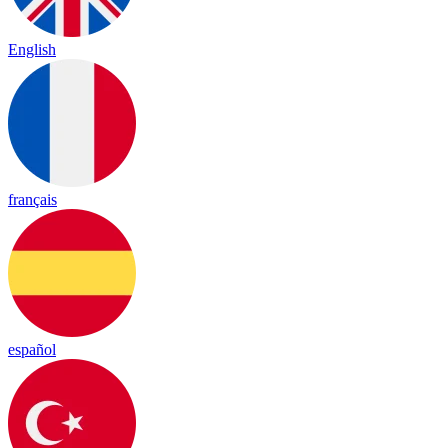
English
français
español