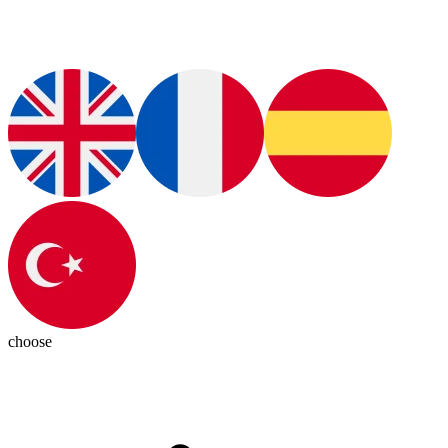
choose