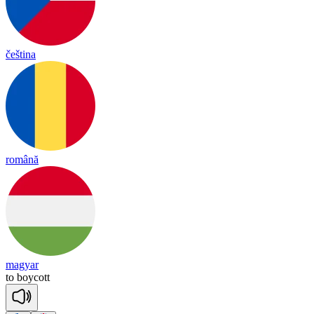
čeština
română
magyar
to
boy
cott