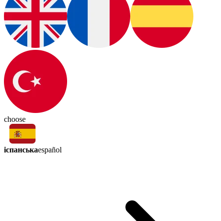
choose
іспанська
español