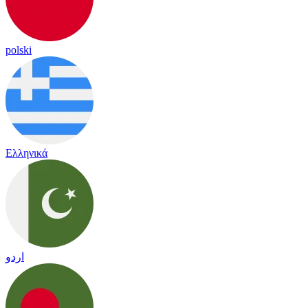
polski
Ελληνικά
اردو