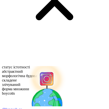
статус істотності
абстрактний
морфологічна будова
складене
злічуваний
форма множини
boycotts