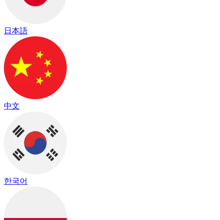
日本語
中文
한국어