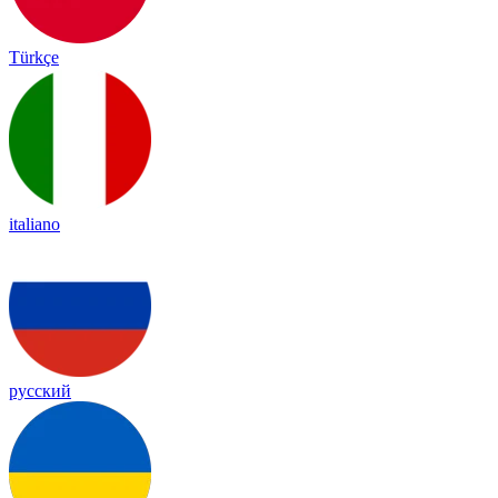
Türkçe
italiano
русский