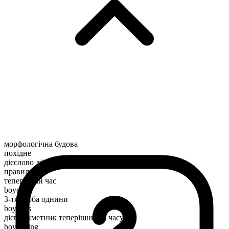
морфологічна будова
похідне
дієслово дії
правильний
теперішній час
boycott
3-тя особа однини
boycotts
дієприкметник теперішнього часу
boycotting