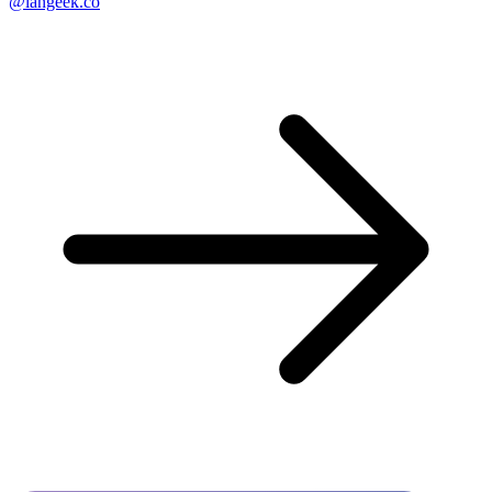
@langeek.co