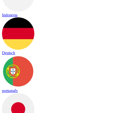
Indonesia
Deutsch
português