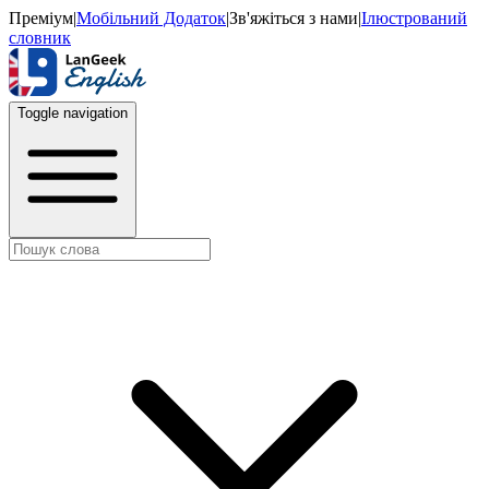
Преміум
|
Мобільний Додаток
|
Зв'яжіться з нами
|
Ілюстрований
словник
Toggle navigation