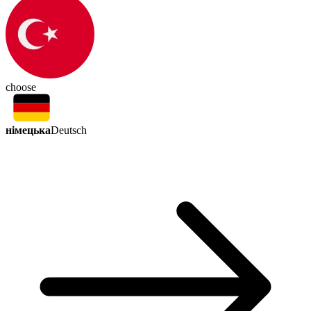
choose
німецька
Deutsch