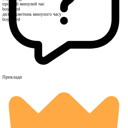
простий минулий час
boycotted
дієприкметник минулого часу
boycotted
Приклади