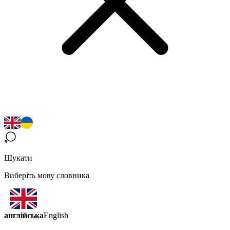
Шукати
Виберіть мову словника
англійська
English