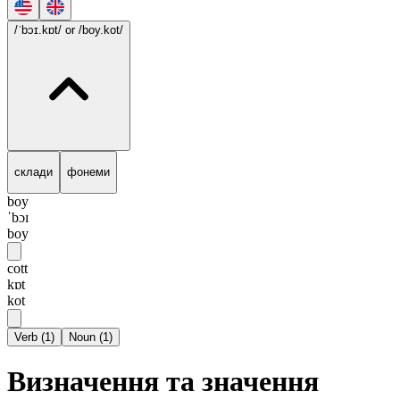
/ˈbɔɪ.kɒt/
or /boy.kot/
склади
фонеми
boy
ˈbɔɪ
boy
cott
kɒt
kot
Verb
(
1
)
Noun
(
1
)
Визначення та значення