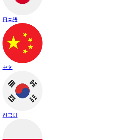
日本語
中文
한국어