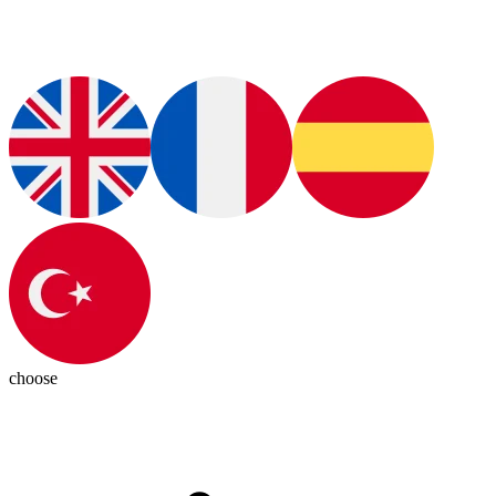
choose