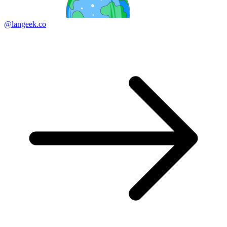
@langeek.co