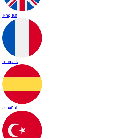
English
français
español