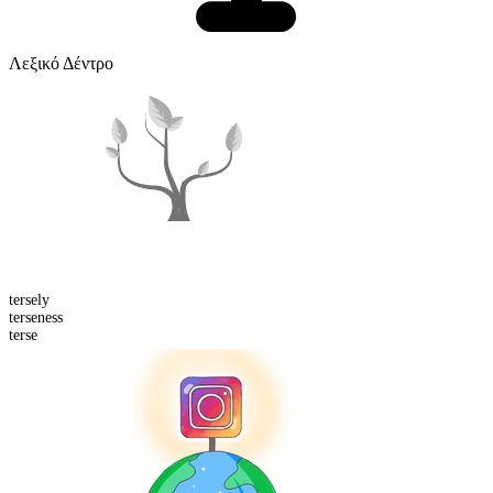
Λεξικό Δέντρο
terse
ly
terse
ness
terse