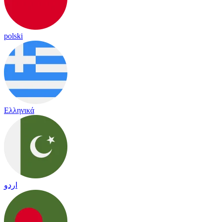
polski
Ελληνικά
اردو