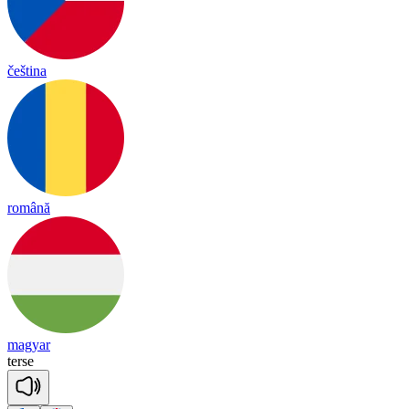
čeština
română
magyar
terse