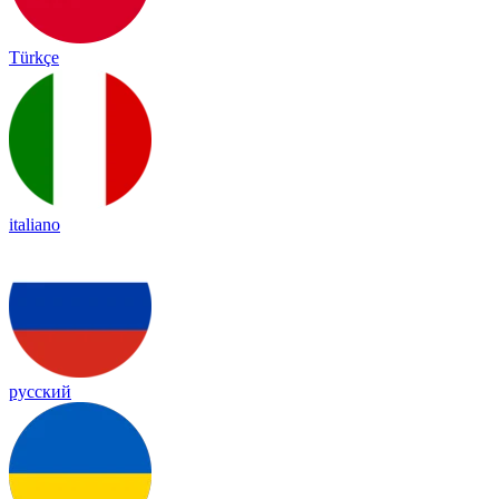
Türkçe
italiano
русский