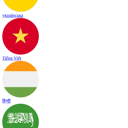
українська
Tiếng Việt
हिन्दी