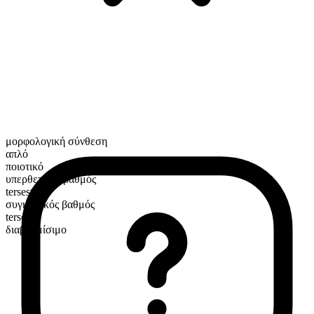
μορφολογική σύνθεση
απλό
ποιοτικό
υπερθετικός βαθμός
tersest
συγκριτικός βαθμός
terser
διαβαθμίσιμο