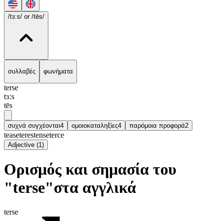
/tɜ:s/
or /tēs/
συλλαβές
φωνήματα
terse
tɜ:s
tēs
συχνά συγχέονται
4
ομοιοκαταληξίες
4
παρόμοια προφορά
2
tease
teres
tense
terce
Adjective
(
1
)
Ορισμός και σημασία του
"terse"στα αγγλικά
terse