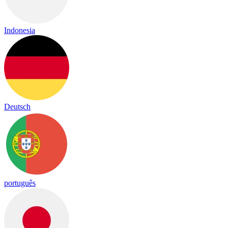
Indonesia
Deutsch
português