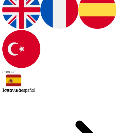
choose
Ισπανικά
español