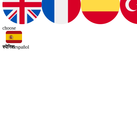
choose
स्पेनिश
español