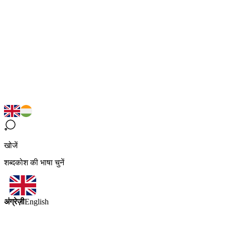
खोजें
शब्दकोश की भाषा चुनें
अंग्रेज़ी
English