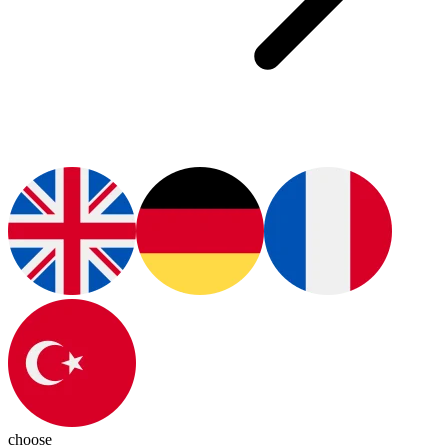
choose