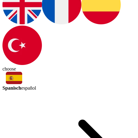
choose
Spanisch
español