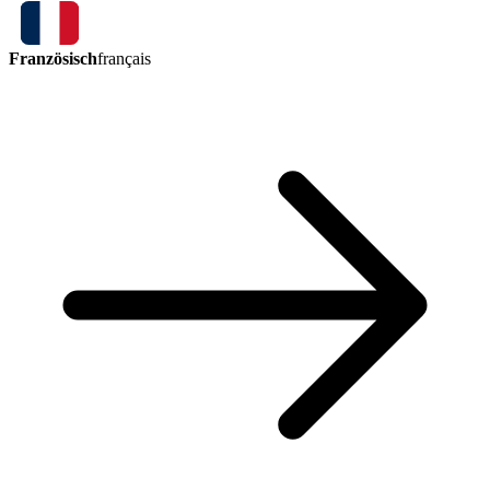
Französisch
français