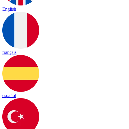
English
français
español