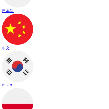
日本語
中文
한국어