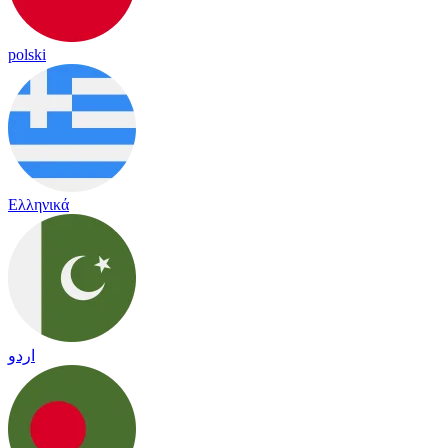
polski
Ελληνικά
اردو