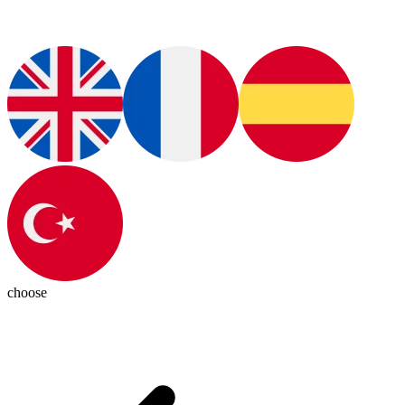
choose