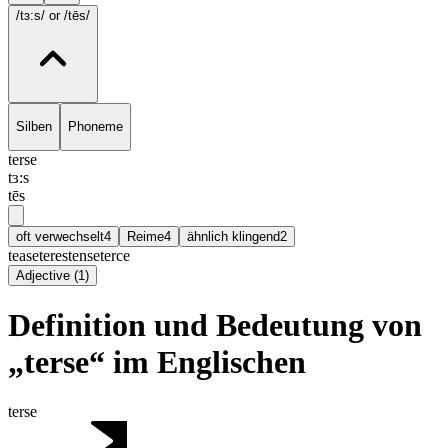
/tɜ:s/
or /tēs/
Silben
Phoneme
terse
tɜ:s
tēs
oft verwechselt
4
Reime
4
ähnlich klingend
2
tease
teres
tense
terce
Adjective
(
1
)
Definition und Bedeutung von
„terse“ im Englischen
terse