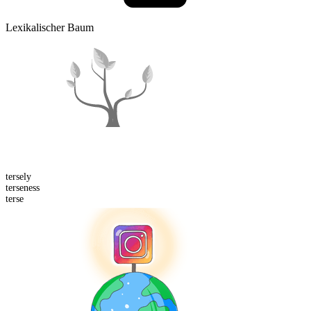
Lexikalischer Baum
terse
ly
terse
ness
terse