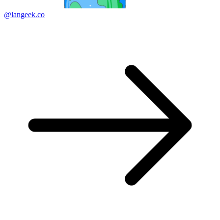
@langeek.co