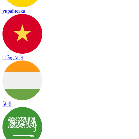
українська
Tiếng Việt
हिन्दी