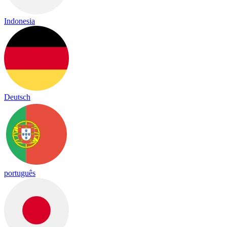
Indonesia
Deutsch
português