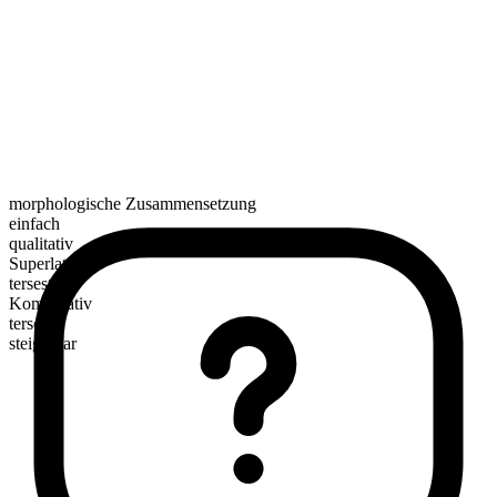
morphologische Zusammensetzung
einfach
qualitativ
Superlativ
tersest
Komparativ
terser
steigerbar