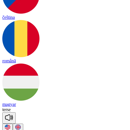
čeština
română
magyar
terse