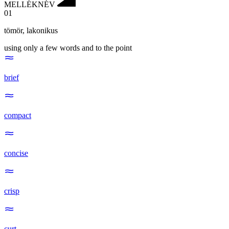
MELLÉKNÉV
01
tömör
,
lakonikus
using only a few words and to the point
brief
compact
concise
crisp
curt