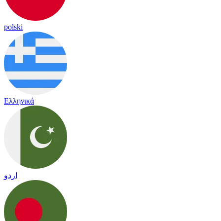
polski
Ελληνικά
اردو