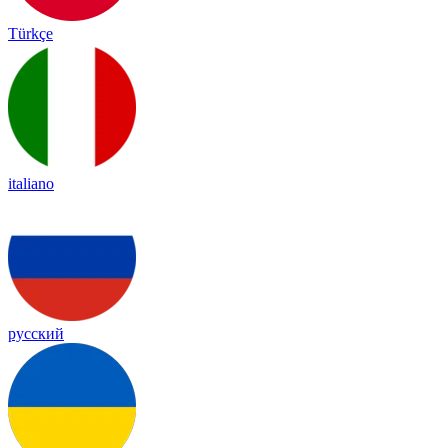
Türkçe
italiano
русский