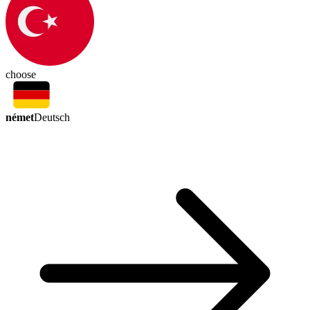
choose
német
Deutsch