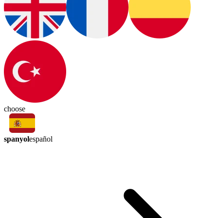
choose
spanyol
español