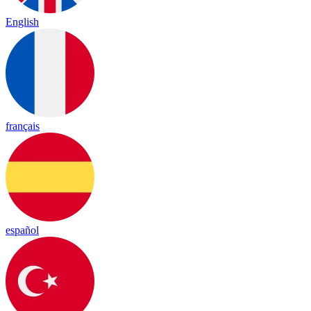
English
français
español