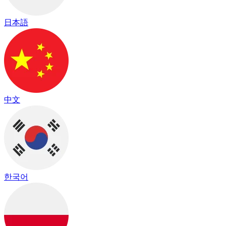
日本語
中文
한국어