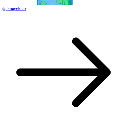
@langeek.co