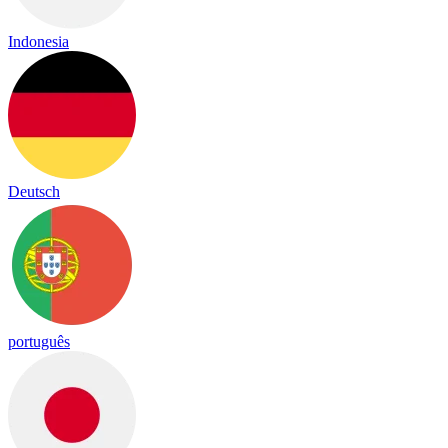
Indonesia
Deutsch
português