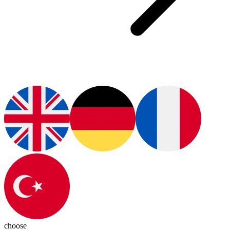
choose