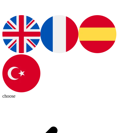
choose