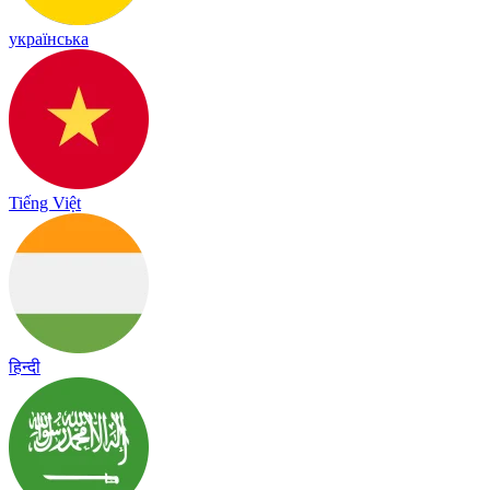
українська
Tiếng Việt
हिन्दी