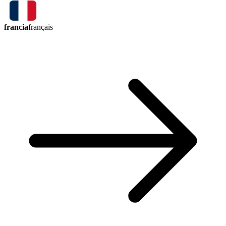
francia
français