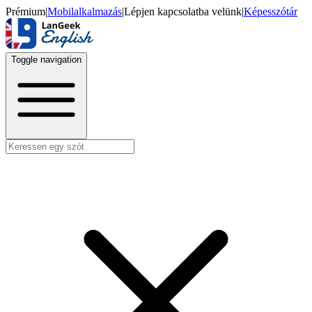
Prémium
|
Mobilalkalmazás
|
Lépjen kapcsolatba velünk
|
Képesszótár
Toggle navigation