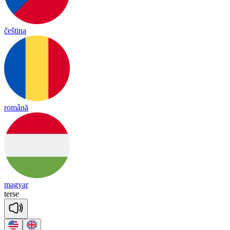
čeština
română
magyar
terse