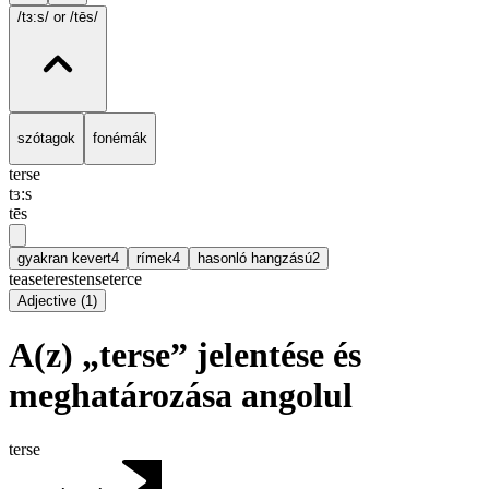
/tɜ:s/
or /tēs/
szótagok
fonémák
terse
tɜ:s
tēs
gyakran kevert
4
rímek
4
hasonló hangzású
2
tease
teres
tense
terce
Adjective
(
1
)
A(z) „terse” jelentése és
meghatározása angolul
terse