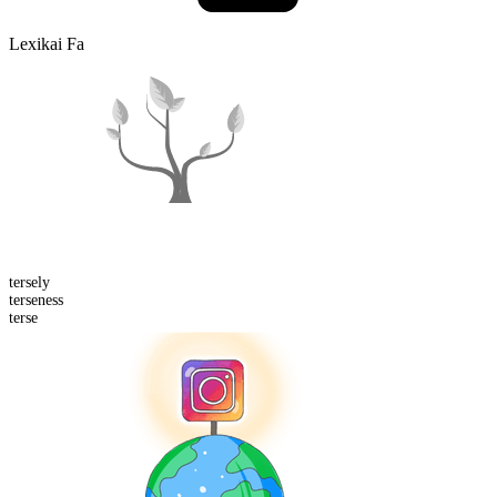
Lexikai Fa
terse
ly
terse
ness
terse