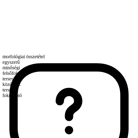
morfológiai összetétel
egyszerű
minőségi
felsőfok
tersest
középfok
terser
fokozható