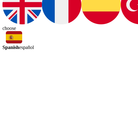
choose
Spanish
español