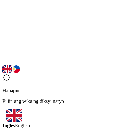
Hanapin
Piliin ang wika ng diksyunaryo
Ingles
English