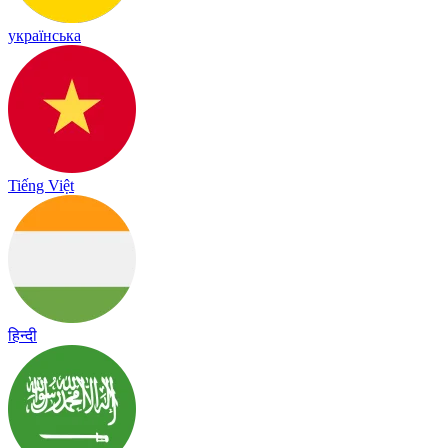
українська
Tiếng Việt
हिन्दी