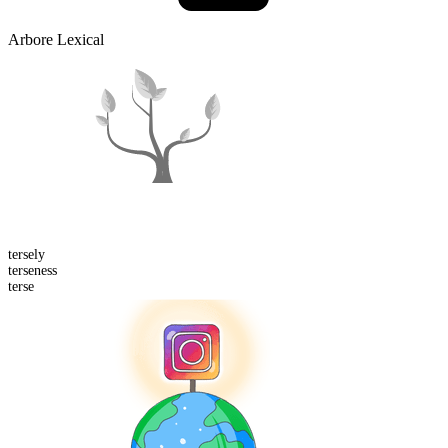
Arbore Lexical
terse
ly
terse
ness
terse