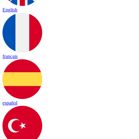
English
français
español