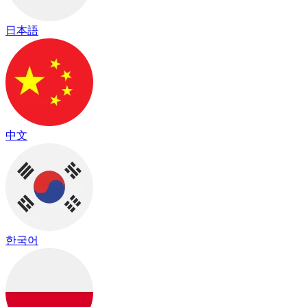
日本語
中文
한국어