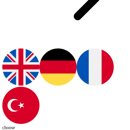
choose