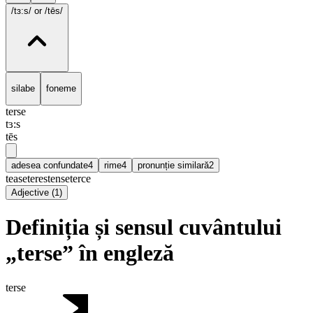
/tɜ:s/
or /tēs/
silabe
foneme
terse
tɜ:s
tēs
adesea confundate
4
rime
4
pronunție similară
2
tease
teres
tense
terce
Adjective
(
1
)
Definiția și sensul cuvântului
„terse” în engleză
terse