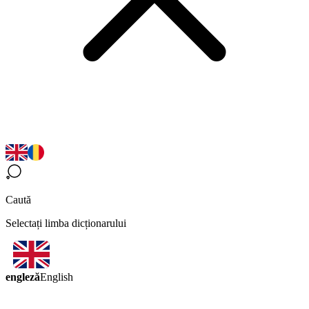
Caută
Selectați limba dicționarului
engleză
English