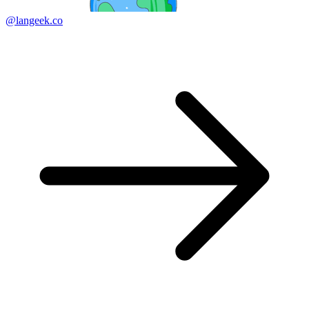
@langeek.co