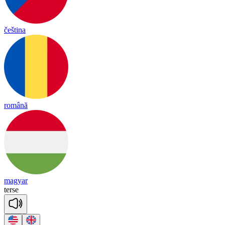
čeština
română
magyar
terse