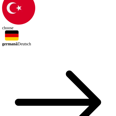
choose
germană
Deutsch