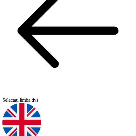
Selectați limba dvs