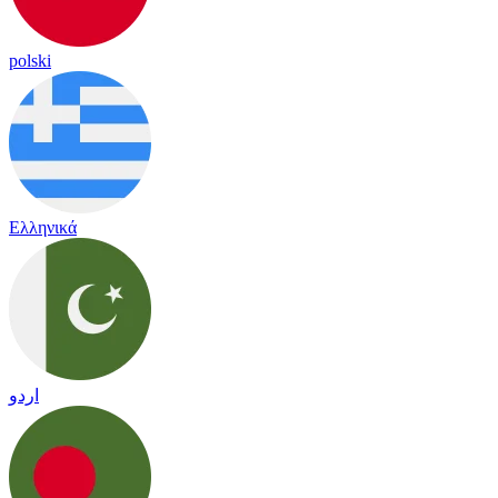
polski
Ελληνικά
اردو