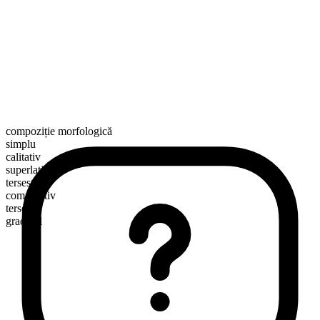
compoziție morfologică
simplu
calitativ
superlativ
tersest
comparativ
terser
gradabil