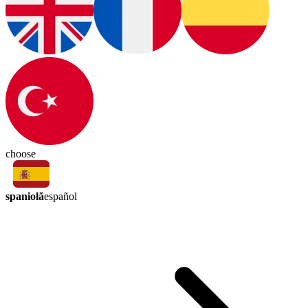
choose
spaniolă
español