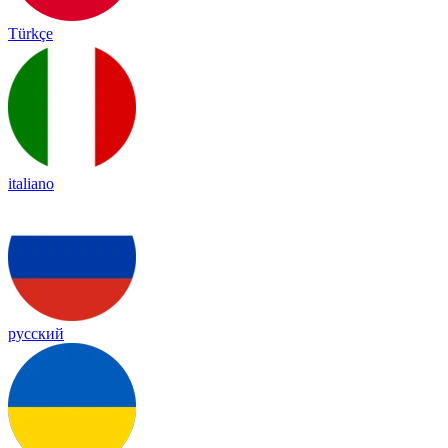
Türkçe
italiano
русский