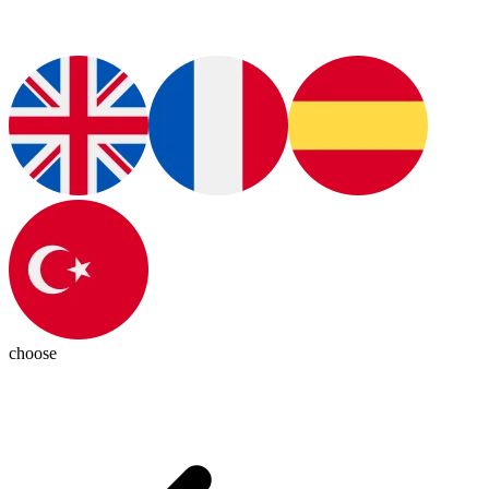
choose