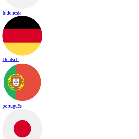
Indonesia
Deutsch
português