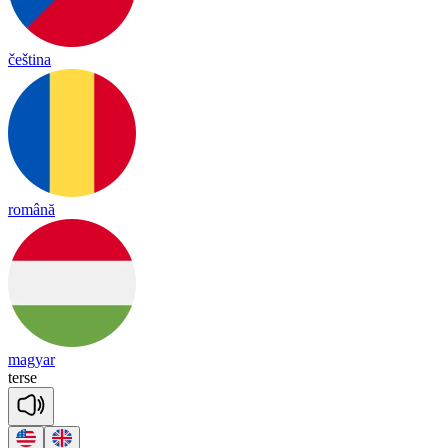
čeština
română
magyar
terse