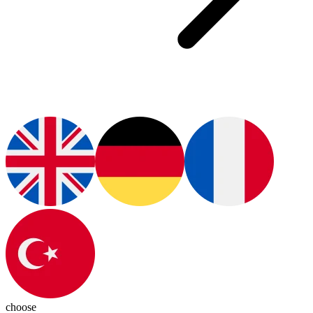
choose