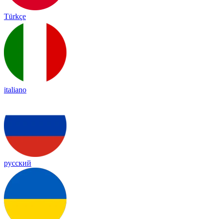
Türkçe
italiano
русский