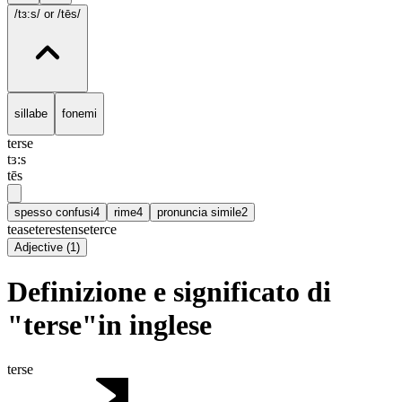
/tɜ:s/
or /tēs/
sillabe
fonemi
terse
tɜ:s
tēs
spesso confusi
4
rime
4
pronuncia simile
2
tease
teres
tense
terce
Adjective
(
1
)
Definizione e significato di
"terse"in inglese
terse