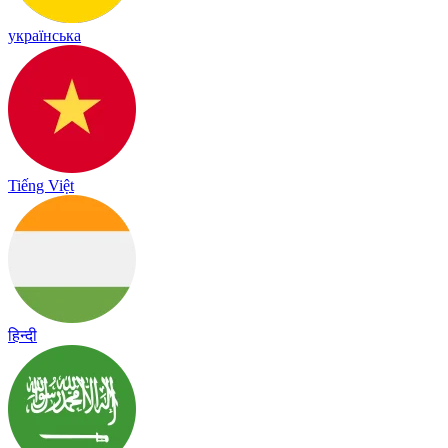
українська
Tiếng Việt
हिन्दी