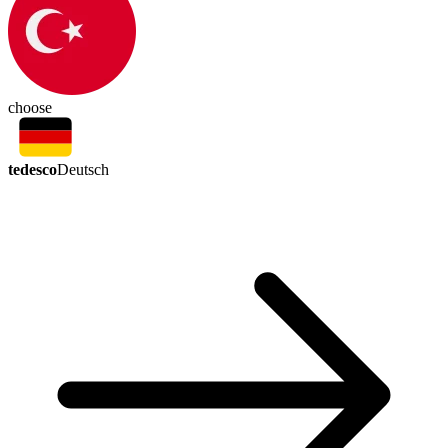
choose
tedesco
Deutsch