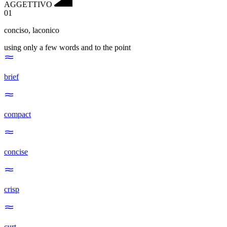
AGGETTIVO
01
conciso
,
laconico
using only a few words and to the point
brief
compact
concise
crisp
curt