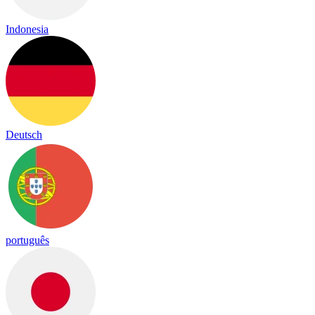
Indonesia
Deutsch
português