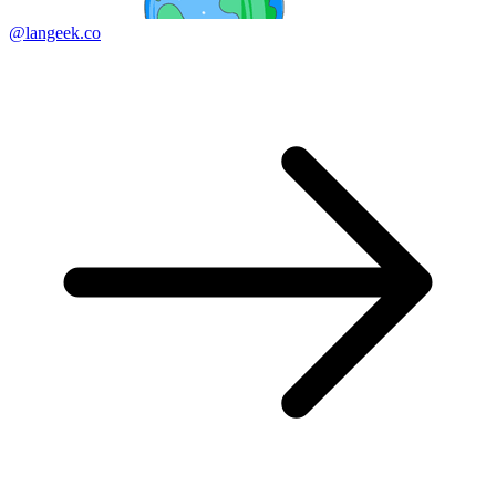
@langeek.co