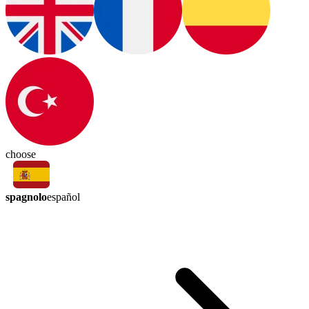
choose
spagnolo
español