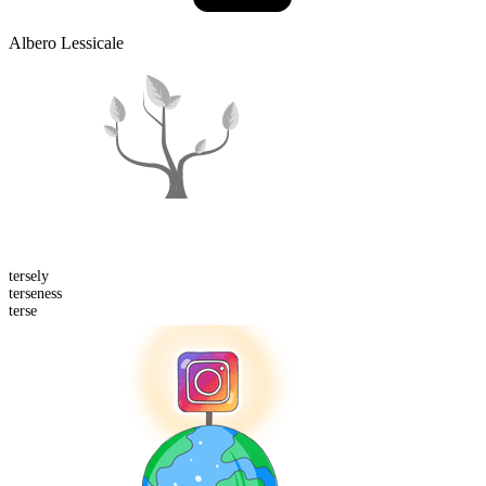
Albero Lessicale
terse
ly
terse
ness
terse