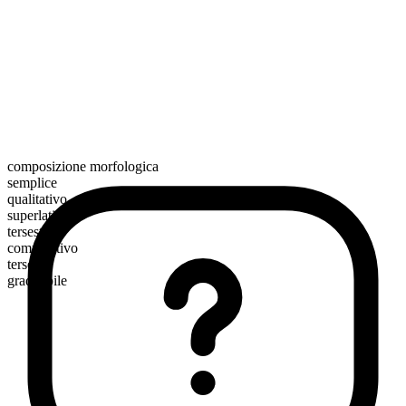
composizione morfologica
semplice
qualitativo
superlativo
tersest
comparativo
terser
graduabile