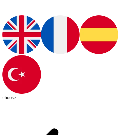
choose