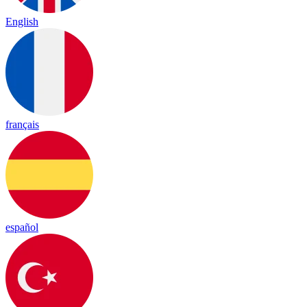
English
français
español