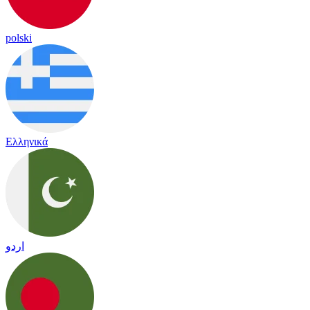
polski
Ελληνικά
اردو