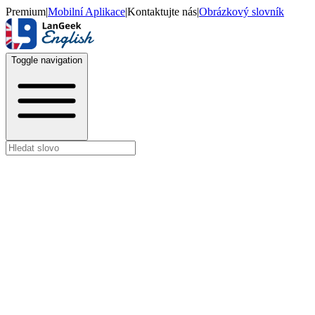
Premium
|
Mobilní Aplikace
|
Kontaktujte nás
|
Obrázkový slovník
Toggle navigation