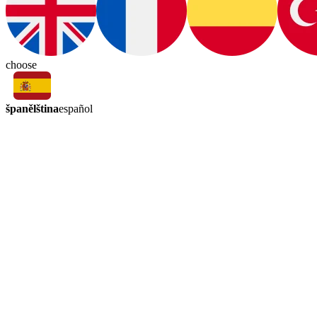
choose
španělština
español