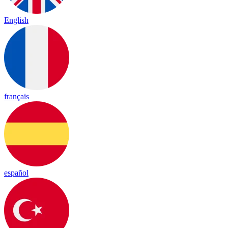
English
français
español