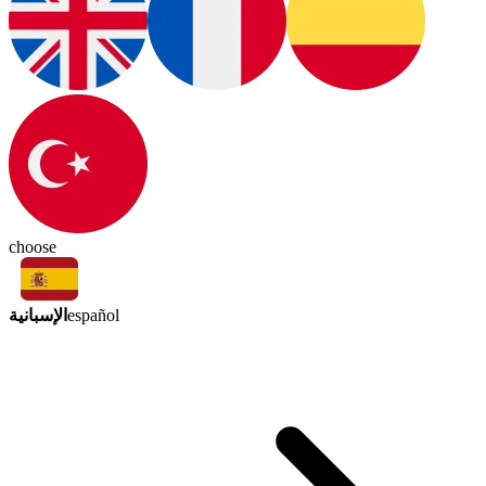
choose
الإسبانية
español