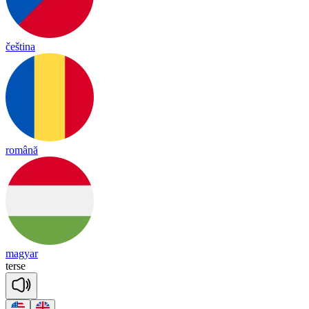
čeština
română
magyar
terse