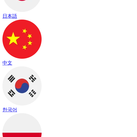
日本語
中文
한국어