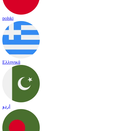
polski
Ελληνικά
اردو