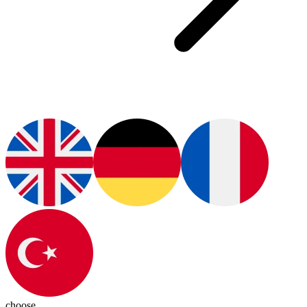
choose