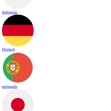
Indonesia
Deutsch
português