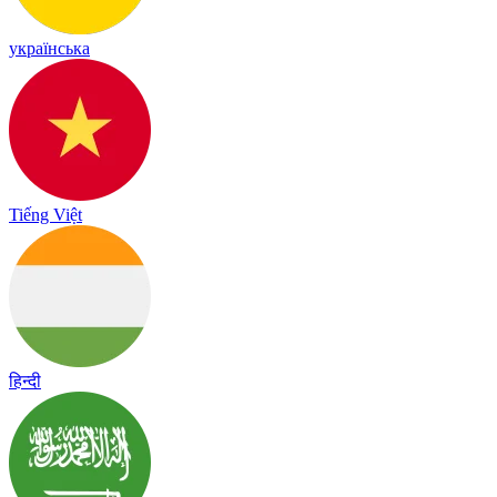
українська
Tiếng Việt
हिन्दी