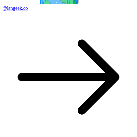
@langeek.co