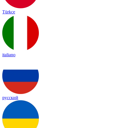
Türkçe
italiano
русский