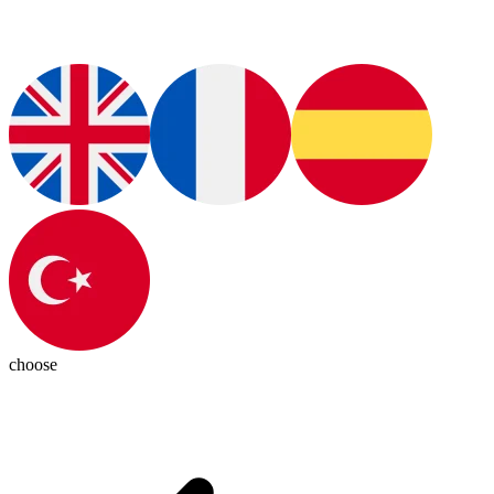
choose