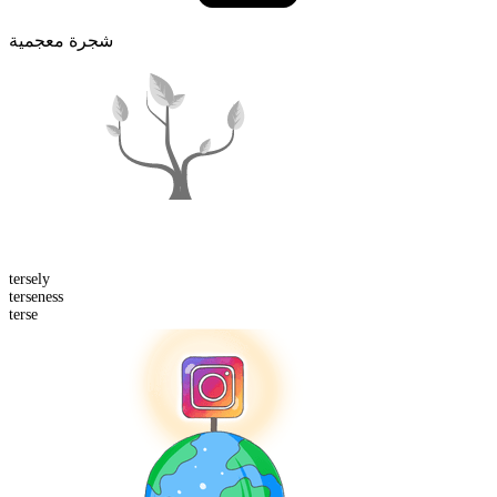
شجرة معجمية
terse
ly
terse
ness
terse