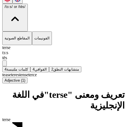
/tɜ:s/
or /tēs/
الفونيمات
المقاطع الصوتية
terse
tɜ:s
tēs
4
كلمات ملتبسة
4
القوافي
2
متشابهات النطق
tease
teres
tense
terce
Adjective
(
1
)
تعريف ومعنى "terse"في اللغة
الإنجليزية
terse