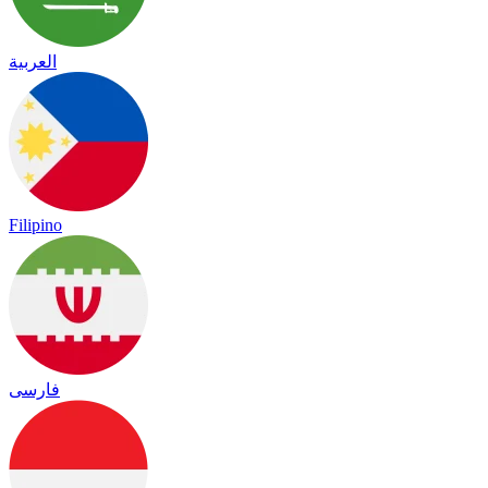
العربية
Filipino
فارسی