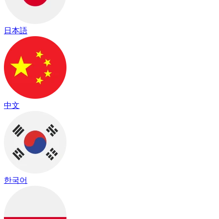
日本語
中文
한국어