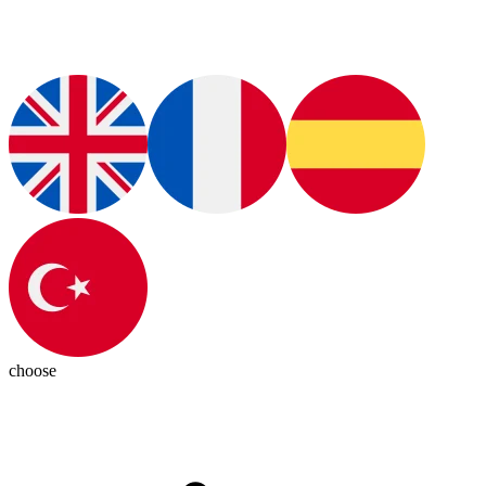
choose