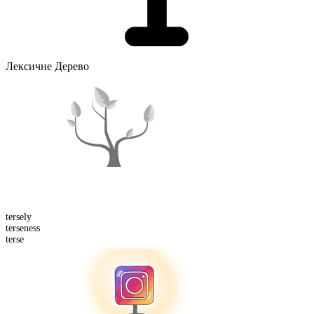
Лексичне Дерево
terse
ly
terse
ness
terse