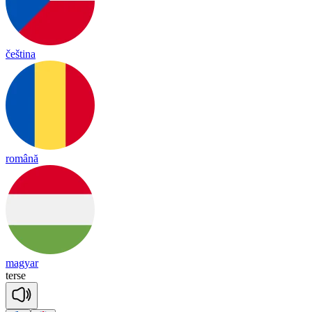
čeština
română
magyar
terse