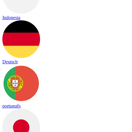
Indonesia
Deutsch
português