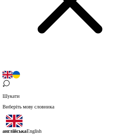
Шукати
Виберіть мову словника
англійська
English