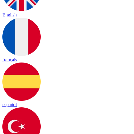
English
français
español