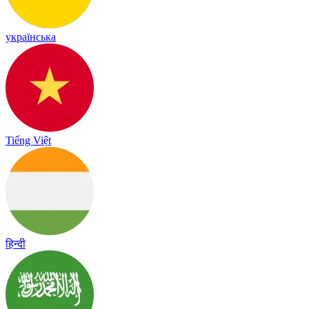
українська
Tiếng Việt
हिन्दी