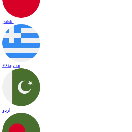
polski
Ελληνικά
اردو