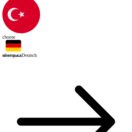
choose
німецька
Deutsch