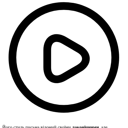
Його стиль письма відомий своїми
лаконічними
, але