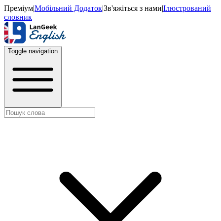
Преміум
|
Мобільний Додаток
|
Зв'яжіться з нами
|
Ілюстрований
словник
Toggle navigation