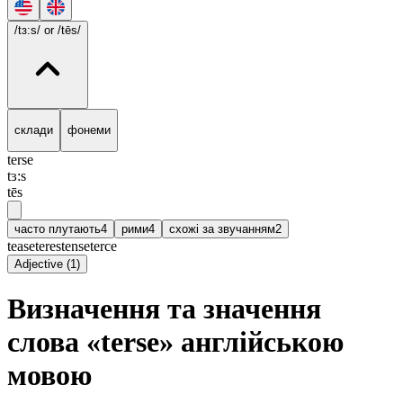
/tɜ:s/
or /tēs/
склади
фонеми
terse
tɜ:s
tēs
часто плутають
4
рими
4
схожі за звучанням
2
tease
teres
tense
terce
Adjective
(
1
)
Визначення та значення
слова «terse» англійською
мовою