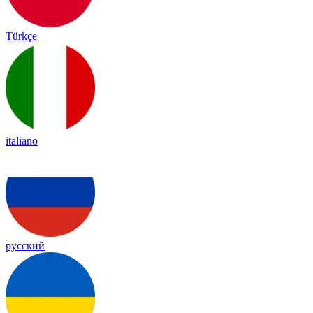
Türkçe
italiano
русский