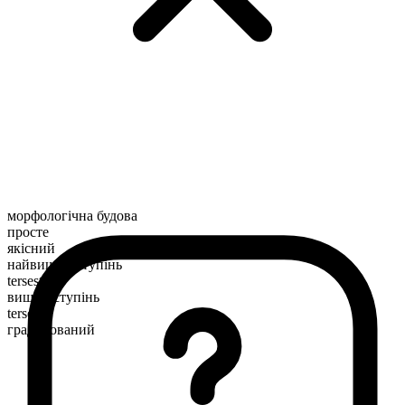
морфологічна будова
просте
якісний
найвищий ступінь
tersest
вищий ступінь
terser
градуйований