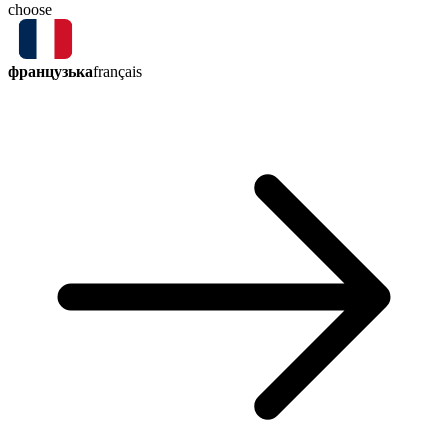
choose
французька
français