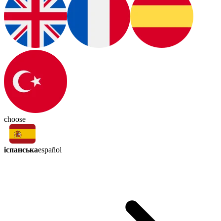
choose
іспанська
español