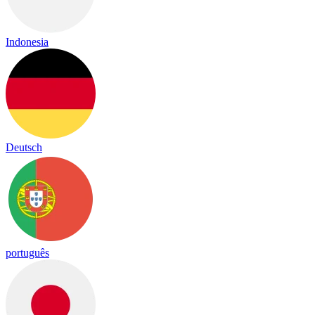
Indonesia
Deutsch
português