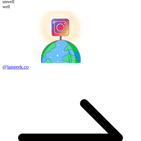
un
well
well
@langeek.co