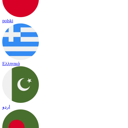
polski
Ελληνικά
اردو