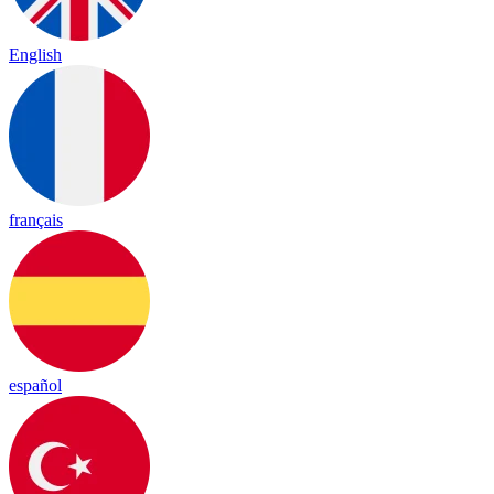
English
français
español