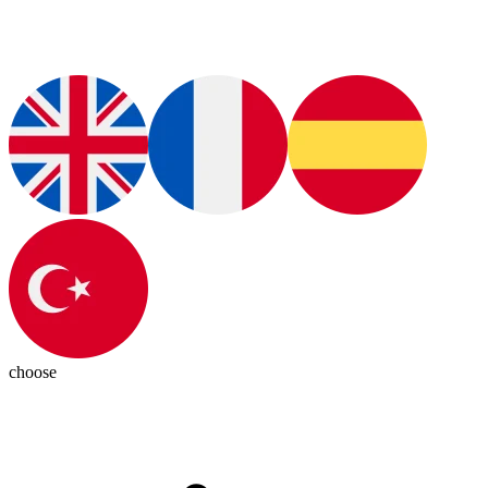
choose