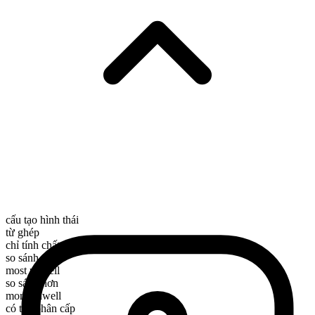
cấu tạo hình thái
từ ghép
chỉ tính chất
so sánh nhất
most unwell
so sánh hơn
more unwell
có thể phân cấp