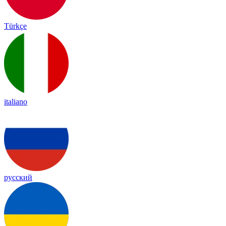
Türkçe
italiano
русский