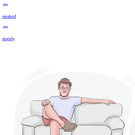
peaked
poorly