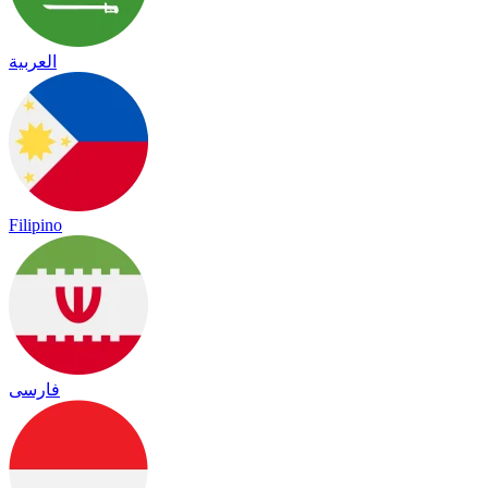
العربية
Filipino
فارسی