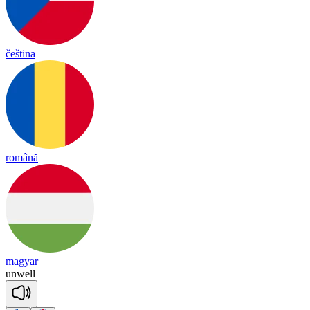
čeština
română
magyar
un
well