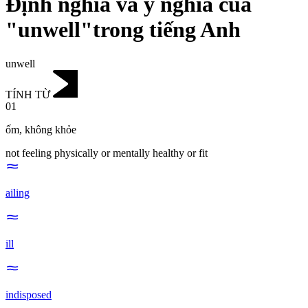
Định nghĩa và ý nghĩa của
"unwell"trong tiếng Anh
unwell
TÍNH TỪ
01
ốm
,
không khỏe
not feeling physically or mentally healthy or fit
ailing
ill
indisposed