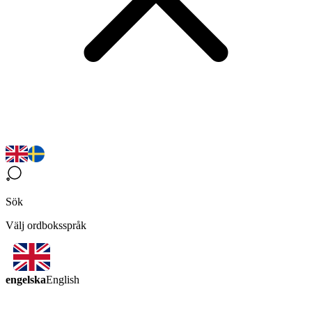
Sök
Välj ordboksspråk
engelska
English