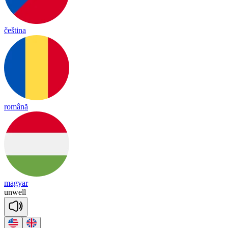
čeština
română
magyar
un
well