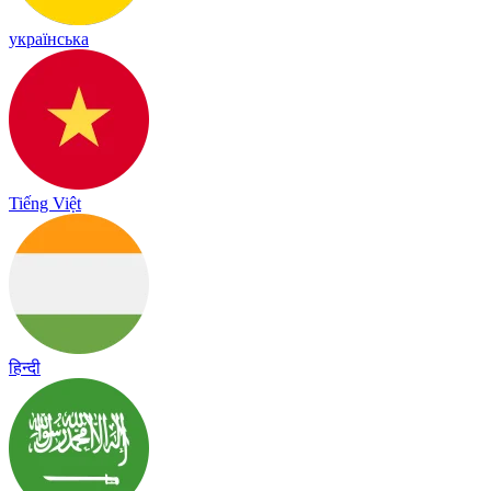
українська
Tiếng Việt
हिन्दी