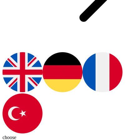
choose