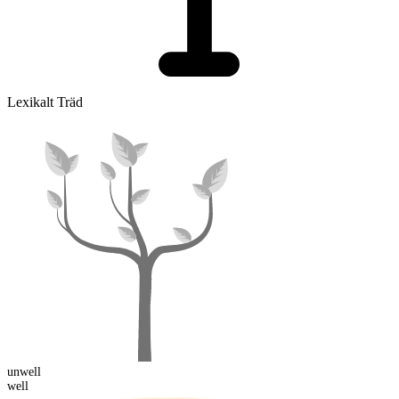
Lexikalt Träd
un
well
well