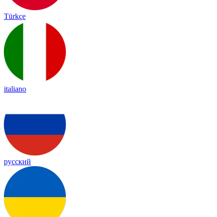
Türkçe
italiano
русский