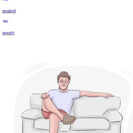
peaked
poorly