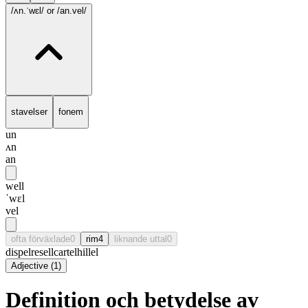
/ʌn.ˈwɛl/
or /an.vel/
stavelser
fonem
un
ʌn
an
well
ˈwɛl
vel
ofta förväxlade
0
rim
4
liknande uttal
0
dispel
resell
cartel
hillel
Adjective
(
1
)
Definition och betydelse av