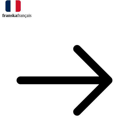
franska
français