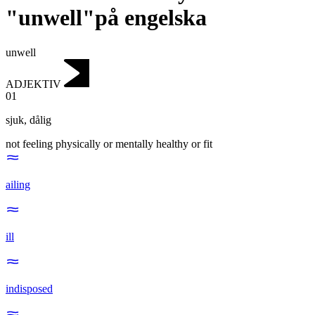
"unwell"på engelska
unwell
ADJEKTIV
01
sjuk
,
dålig
not feeling physically or mentally healthy or fit
ailing
ill
indisposed