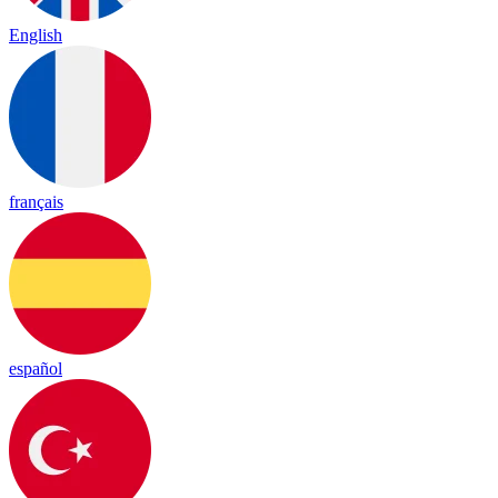
English
français
español