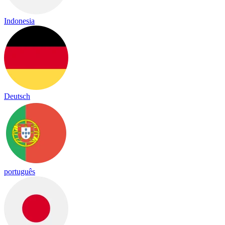
Indonesia
Deutsch
português