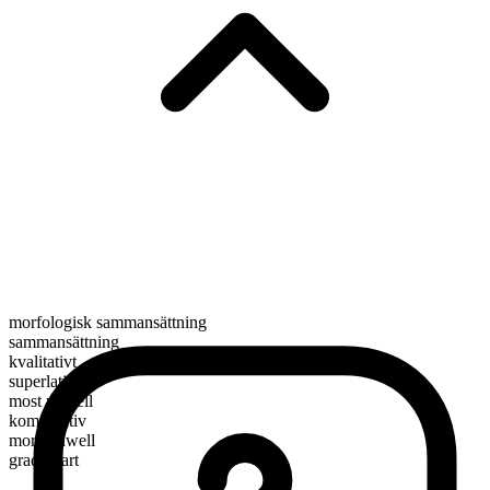
morfologisk sammansättning
sammansättning
kvalitativt
superlativ
most unwell
komparativ
more unwell
graderbart