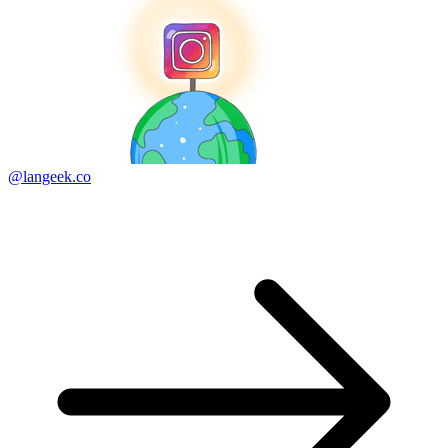
@langeek.co