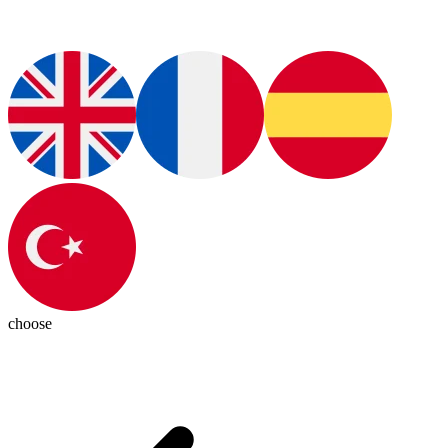
choose