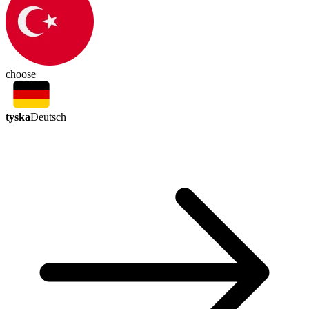
choose
tyska
Deutsch