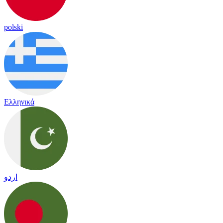
polski
Ελληνικά
اردو