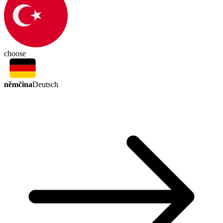
choose
němčina
Deutsch