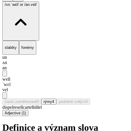
/ʌn.ˈwɛl/
or /an.vel/
slabiky
fonémy
un
ʌn
an
well
ˈwɛl
vel
často zaměňované
0
rýmy
4
podobně znějící
0
dispel
resell
cartel
hillel
Adjective
(
1
)
Definice a význam slova