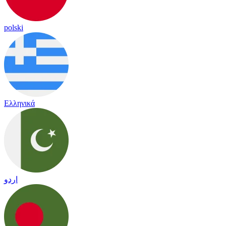
polski
Ελληνικά
اردو