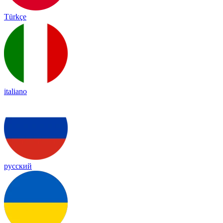
Türkçe
italiano
русский