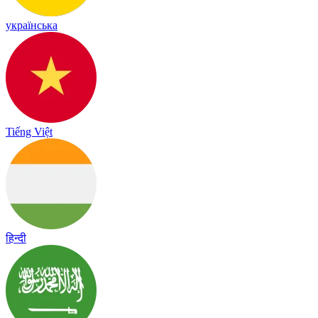
українська
Tiếng Việt
हिन्दी