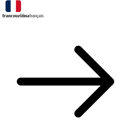
francouzština
français