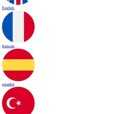
English
français
español