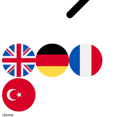
choose