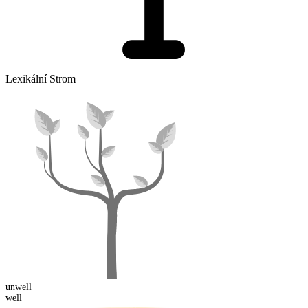
Lexikální Strom
un
well
well