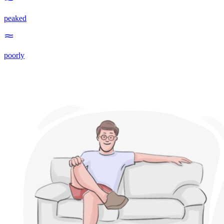
peaked
poorly