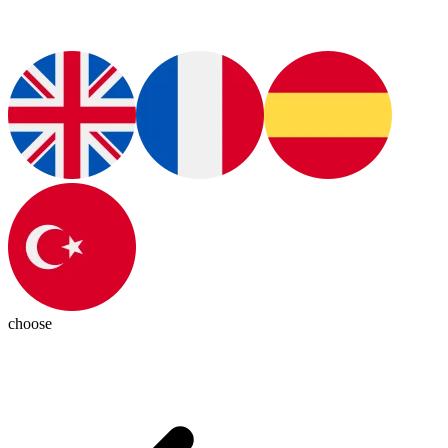
choose