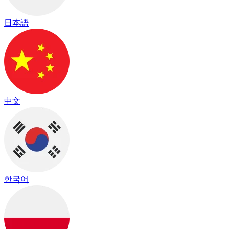
日本語
中文
한국어