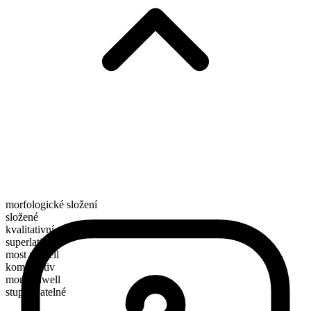
morfologické složení
složené
kvalitativní
superlativ
most unwell
komparativ
more unwell
stupňovatelné