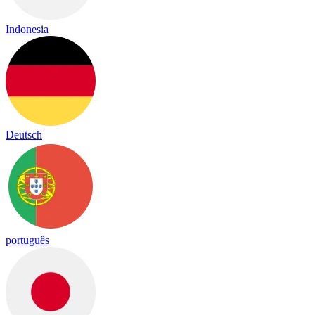
Indonesia
Deutsch
português