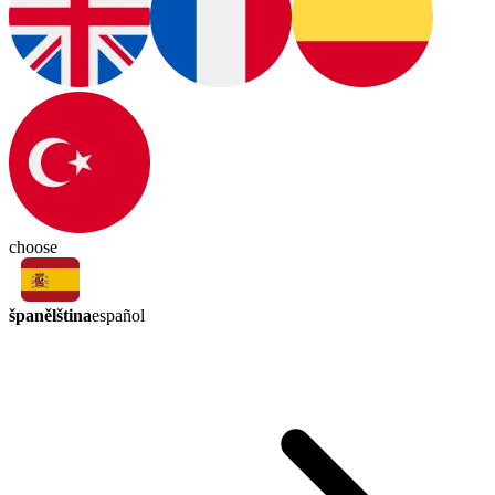
choose
španělština
español