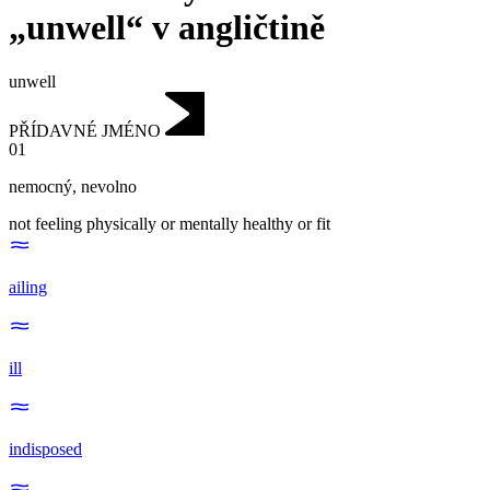
„unwell“ v angličtině
unwell
PŘÍDAVNÉ JMÉNO
01
nemocný
,
nevolno
not feeling physically or mentally healthy or fit
ailing
ill
indisposed