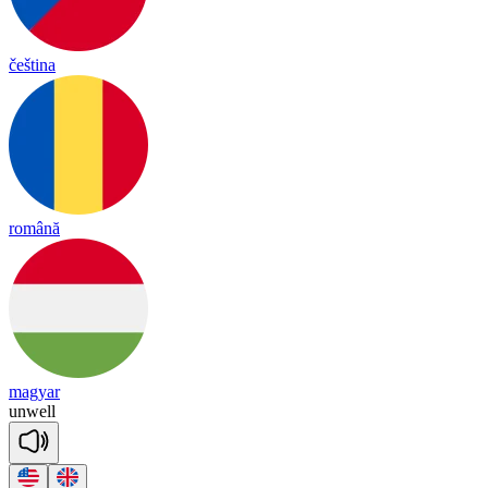
čeština
română
magyar
un
well