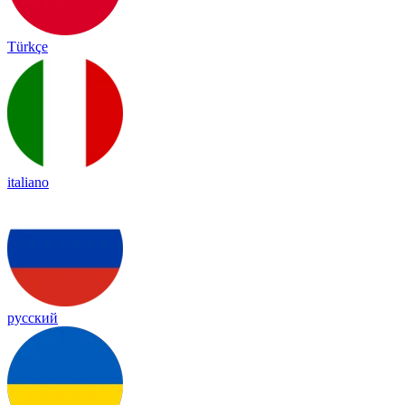
Türkçe
italiano
русский