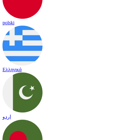
polski
Ελληνικά
اردو