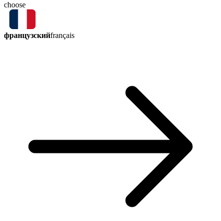
choose
французский
français