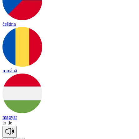
čeština
română
magyar
to
tie