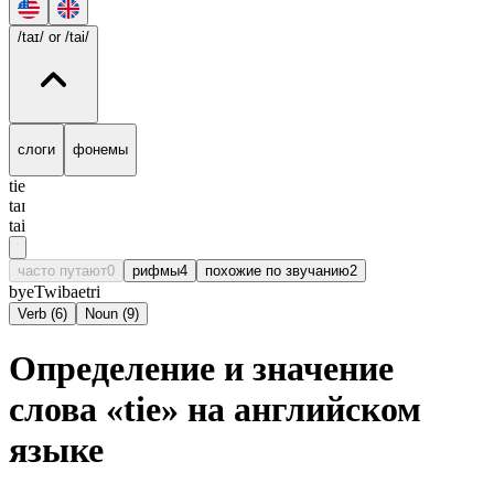
/taɪ/
or /tai/
слоги
фонемы
tie
taɪ
tai
часто путают
0
рифмы
4
похожие по звучанию
2
bye
Twi
bae
tri
Verb
(
6
)
Noun
(
9
)
Определение и значение
слова «tie» на английском
языке