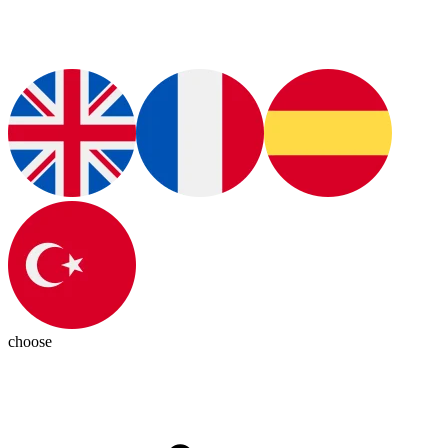
choose