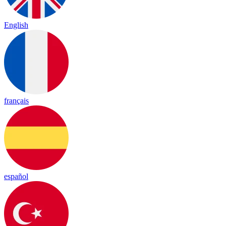
English
français
español