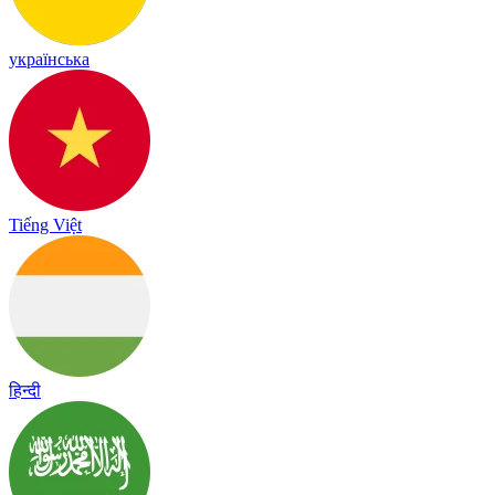
українська
Tiếng Việt
हिन्दी