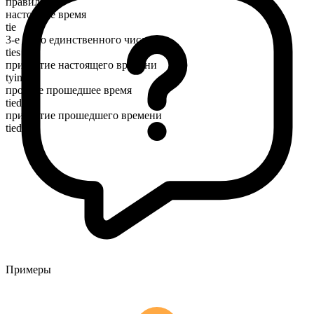
правильный
настоящее время
tie
3-е лицо единственного числа
ties
причастие настоящего времени
tying
простое прошедшее время
tied
причастие прошедшего времени
tied
Примеры