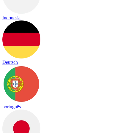
Indonesia
Deutsch
português