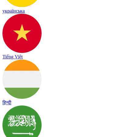
українська
Tiếng Việt
हिन्दी