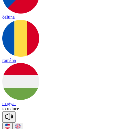
čeština
română
magyar
to
re
duce