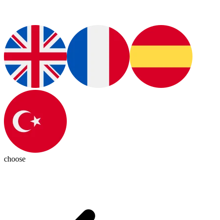
choose