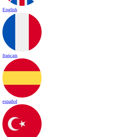
English
français
español