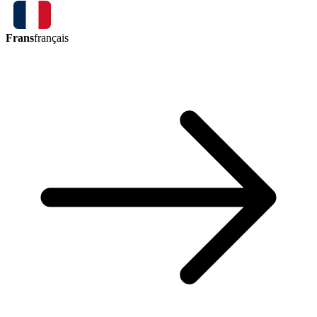
Frans
français