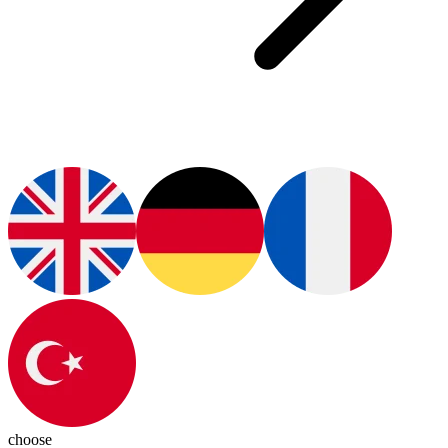
choose