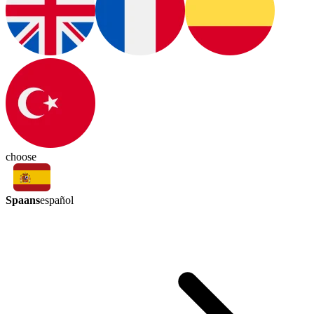
choose
Spaans
español