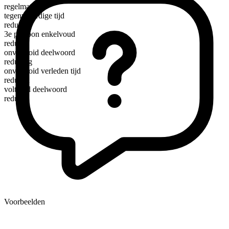
regelmatig
tegenwoordige tijd
reduce
3e persoon enkelvoud
reduces
onvoltooid deelwoord
reducing
onvoltooid verleden tijd
reduced
voltooid deelwoord
reduced
Voorbeelden