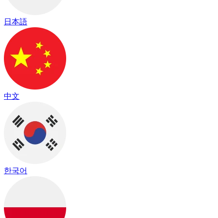
日本語
中文
한국어