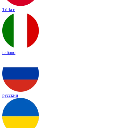
Türkçe
italiano
русский