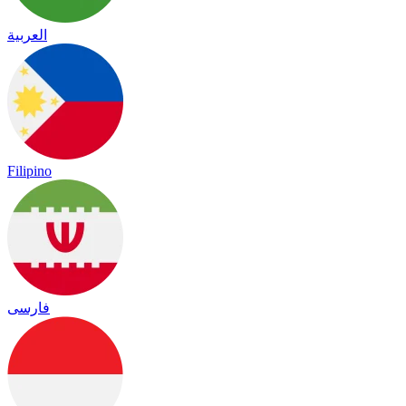
العربية
Filipino
فارسی