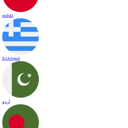
polski
Ελληνικά
اردو