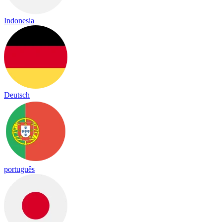
Indonesia
Deutsch
português