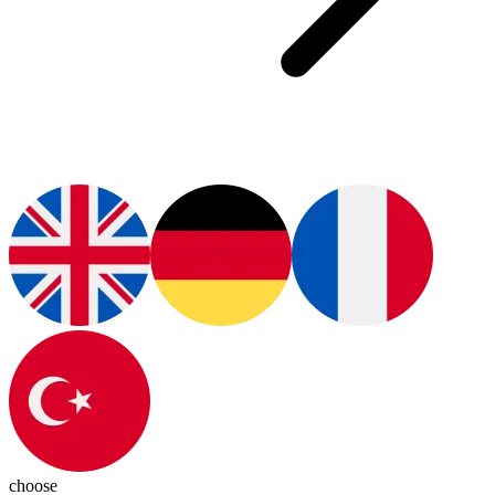
choose