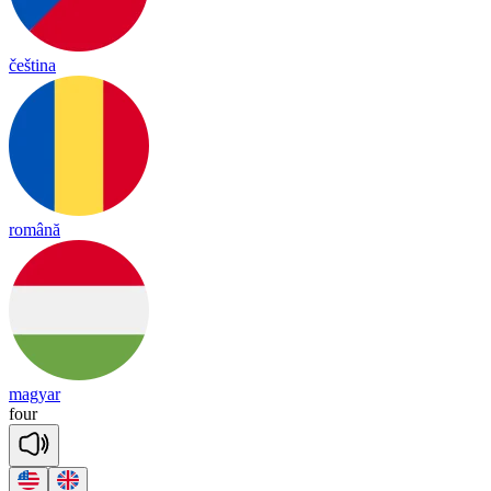
čeština
română
magyar
four