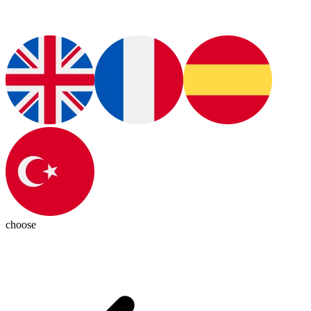
choose