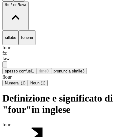
/fɔ:/
or /faw/
sillabe
fonemi
four
fɔ:
faw
spesso confusi
1
rime
0
pronuncia simile
3
flour
Numeral
(
1
)
Noun
(
1
)
Definizione e significato di
"four"in inglese
four