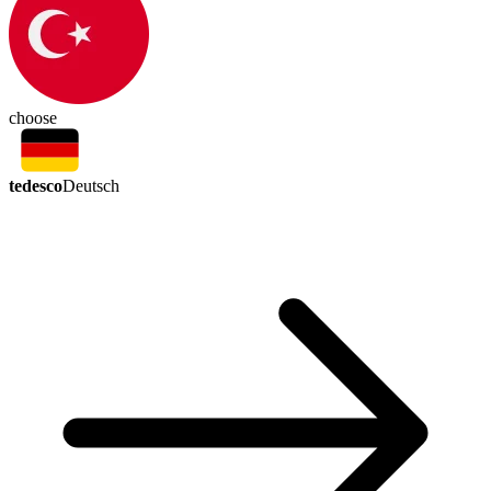
choose
tedesco
Deutsch