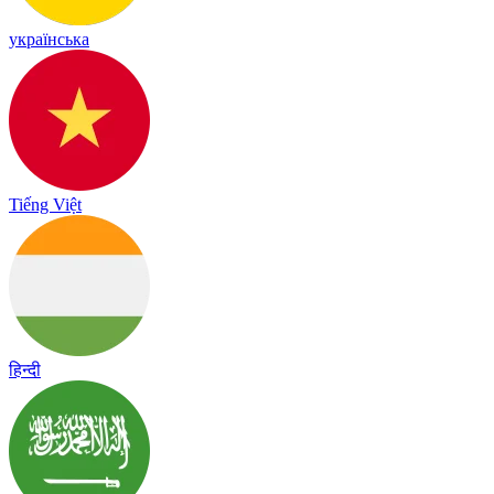
українська
Tiếng Việt
हिन्दी