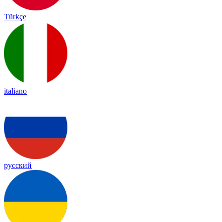
Türkçe
italiano
русский