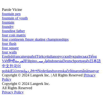
Parole Vicine
fountain pen
fountain of youth
fountain
foundry
founding father
four coin matrix
four continents figure skating championships
four flush
four square
four walls
English
français
español
Türkçe
italiano
русский
українська
Tiếng
Việt
हिन्दी
العربية
Filipino
فارسی
Indonesia
Deutsch
português
日本語
中文
한국어
polski
Ελληνικά
اردو
বাংলা
Nederlands
svenska
čeština
română
magyar
Copyright © 2024 Langeek Inc. | All Rights Reserved |
Privacy
Policy
Copyright © 2024 Langeek Inc.
All Rights Reserved
Privacy Policy