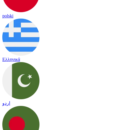
polski
Ελληνικά
اردو