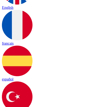
English
français
español