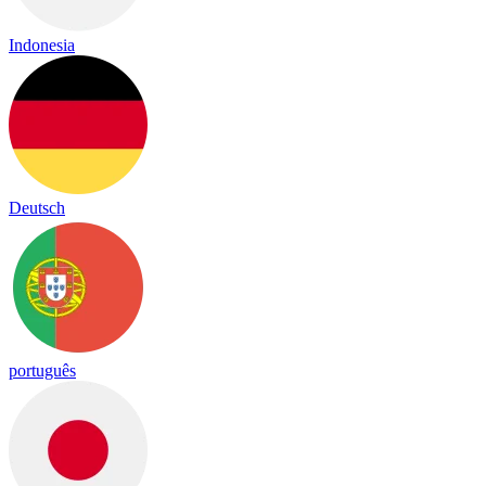
Indonesia
Deutsch
português