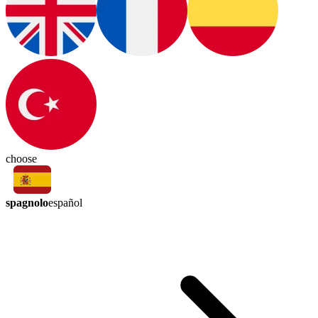
choose
spagnolo
español