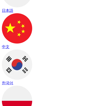
日本語
中文
한국어