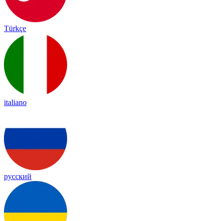
Türkçe
italiano
русский