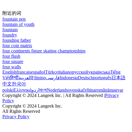
附近的词
fountain pen
fountain of youth
fountain
foundry
founding father
four coin matrix
four continents figure skating championships
four flush
four square
four walls
English
français
español
Türkçe
italiano
русский
українська
Tiếng
Việt
हिन्दी
العربية
Filipino
فارسی
Indonesia
Deutsch
português
日本語
中文
한국어
polski
Ελληνικά
اردو
বাংলা
Nederlands
svenska
čeština
română
magyar
Copyright © 2024 Langeek Inc. | All Rights Reserved |
Privacy
Policy
Copyright © 2024 Langeek Inc.
All Rights Reserved
Privacy Policy