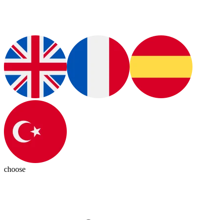
choose