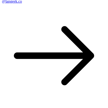
@langeek.co