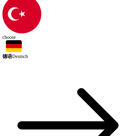
choose
德语
Deutsch