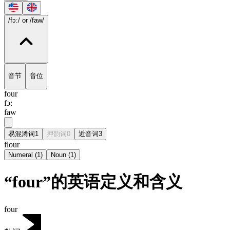
/fɔ:/
or /faw/
音节
音位
four
fɔ:
faw
易混淆词
1
押韵词
0
近音词
3
flour
Numeral
(
1
)
Noun
(
1
)
“four”的英语定义和含义
four