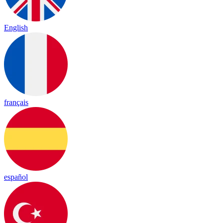
English
français
español