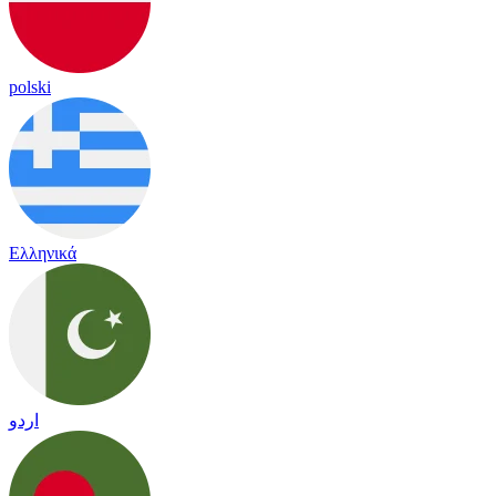
polski
Ελληνικά
اردو