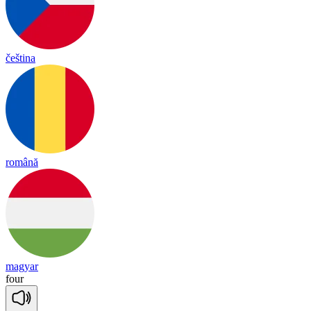
čeština
română
magyar
four