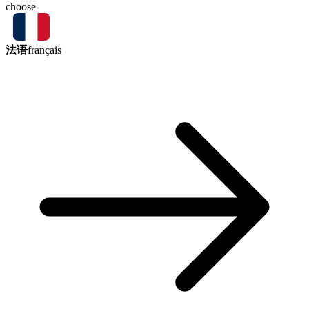
choose
法语
français