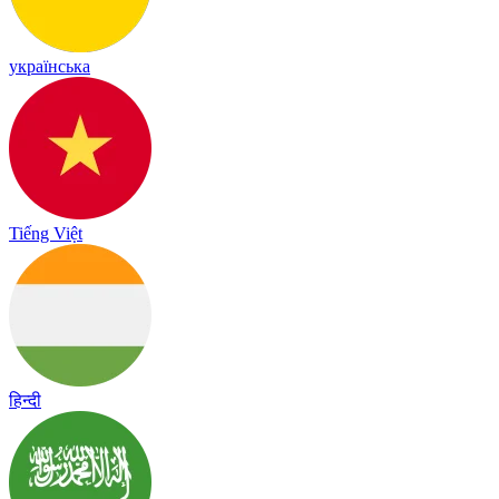
українська
Tiếng Việt
हिन्दी