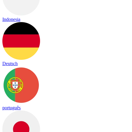
Indonesia
Deutsch
português