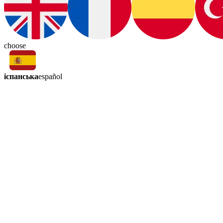
choose
іспанська
español