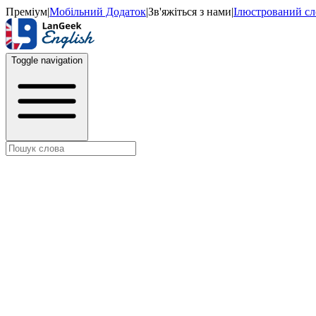
Преміум
|
Мобільний Додаток
|
Зв'яжіться з нами
|
Ілюстрований с
Toggle navigation