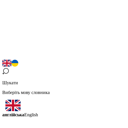
Шукати
Виберіть мову словника
англійська
English