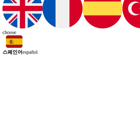
choose
스페인어
español