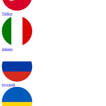
Türkçe
italiano
русский