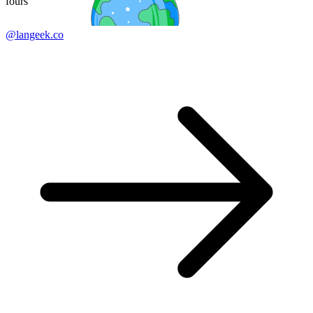
fours
@langeek.co