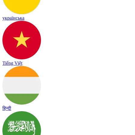
українська
Tiếng Việt
हिन्दी