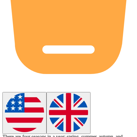
There are
four
seasons in a year: spring, summer, autumn, and