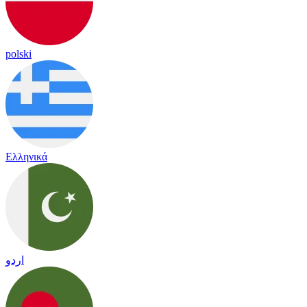
polski
Ελληνικά
اردو