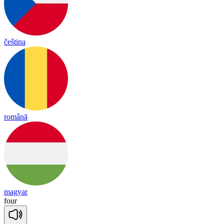
čeština
română
magyar
four