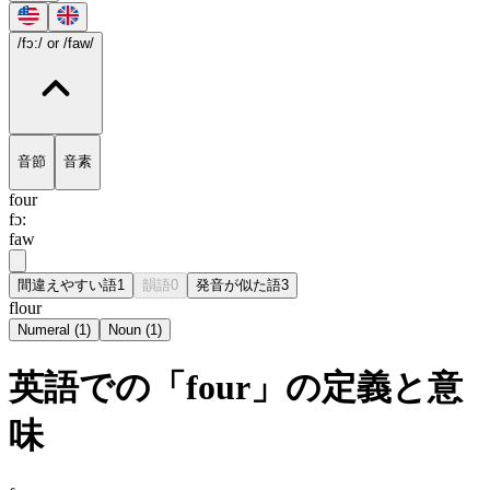
/fɔ:/
or /faw/
音節
音素
four
fɔ:
faw
間違えやすい語
1
韻語
0
発音が似た語
3
flour
Numeral
(
1
)
Noun
(
1
)
英語での「four」の定義と意
味