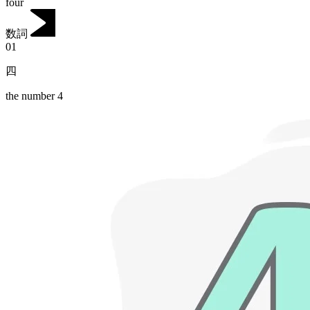
four
数詞
01
四
the number 4