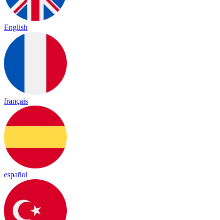
English
français
español