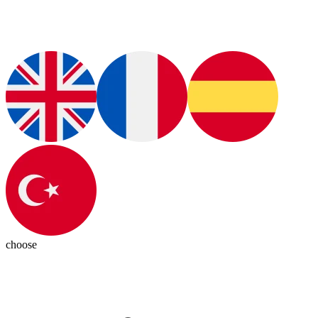
choose