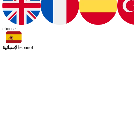
choose
الإسبانية
español