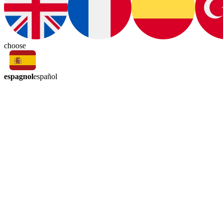
choose
espagnol
español