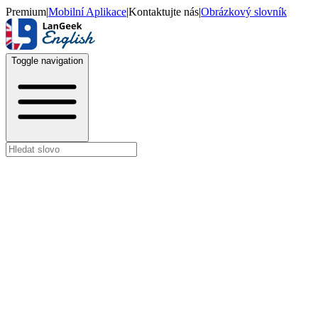
Premium
|
Mobilní Aplikace
|
Kontaktujte nás
|
Obrázkový slovník
Toggle navigation