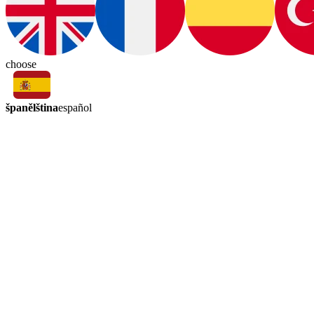
choose
španělština
español