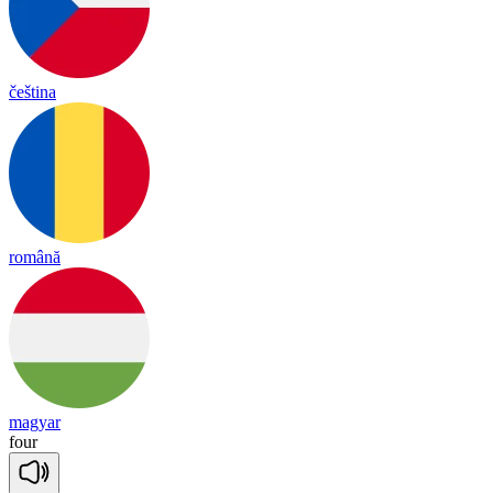
čeština
română
magyar
four