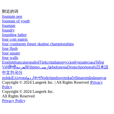
附近的词
fountain pen
fountain of youth
fountain
foundry
founding father
four coin matrix
four continents figure skating championships
four flush
four square
four walls
English
français
español
Türkçe
italiano
русский
українська
Tiếng
Việt
हिन्दी
العربية
Filipino
فارسی
Indonesia
Deutsch
português
日本語
中文
한국어
polski
Ελληνικά
اردو
বাংলা
Nederlands
svenska
čeština
română
magyar
Copyright © 2024 Langeek Inc. | All Rights Reserved |
Privacy
Policy
Copyright © 2024 Langeek Inc.
All Rights Reserved
Privacy Policy