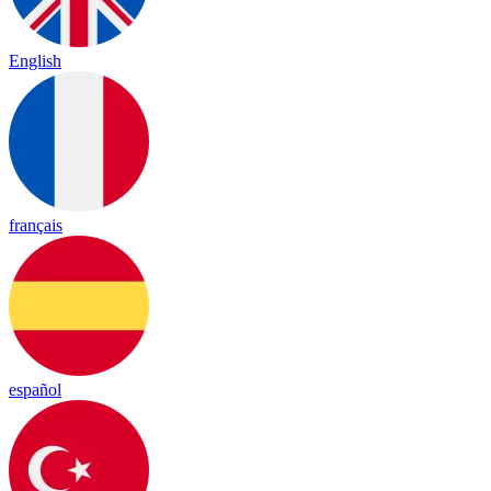
English
français
español