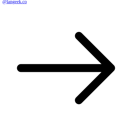
@langeek.co