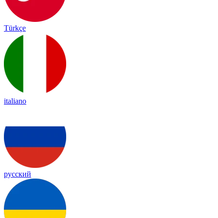
Türkçe
italiano
русский