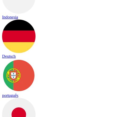
Indonesia
Deutsch
português