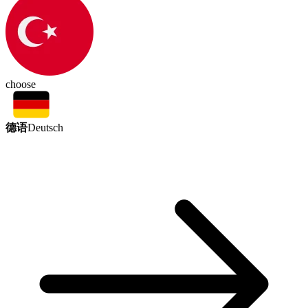
choose
德语
Deutsch