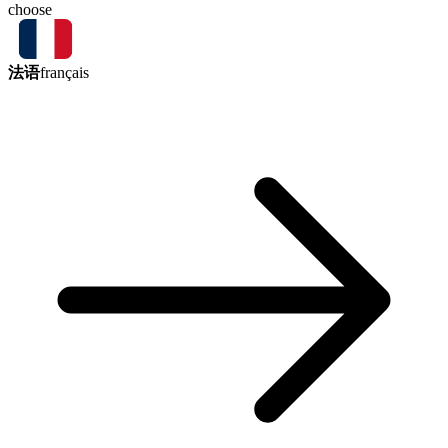
choose
法语
français