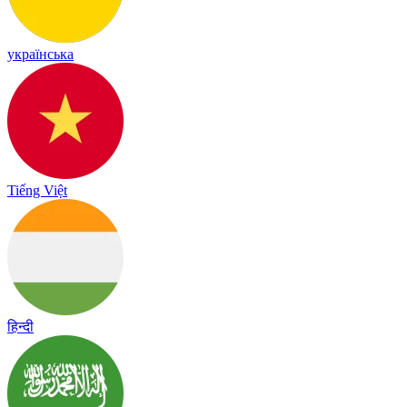
українська
Tiếng Việt
हिन्दी