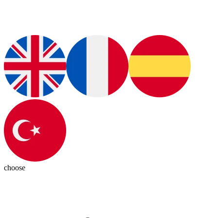
choose