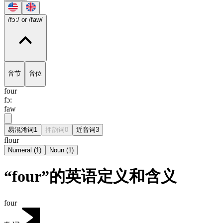
/fɔ:/
or /faw/
音节
音位
four
fɔ:
faw
易混淆词
1
押韵词
0
近音词
3
flour
Numeral
(
1
)
Noun
(
1
)
“four”的英语定义和含义
four