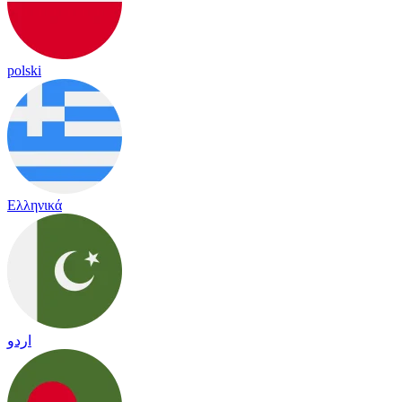
polski
Ελληνικά
اردو