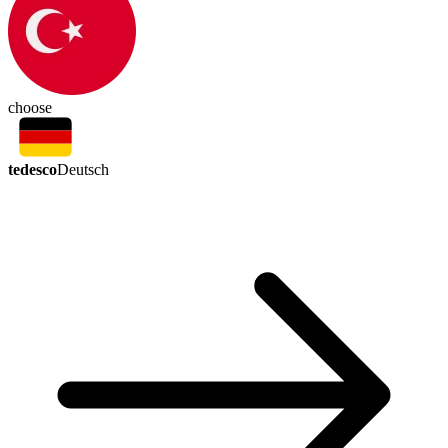
choose
tedesco
Deutsch