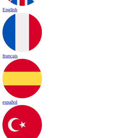
English
français
español