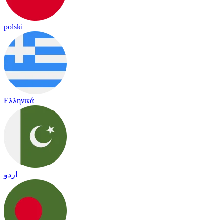
polski
Ελληνικά
اردو