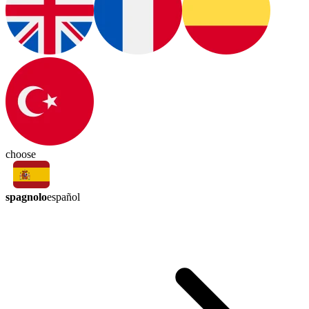
choose
spagnolo
español