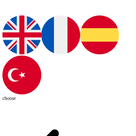
choose