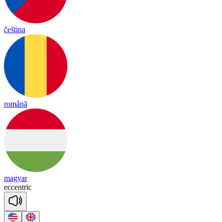
čeština
română
magyar
ec
cent
ric