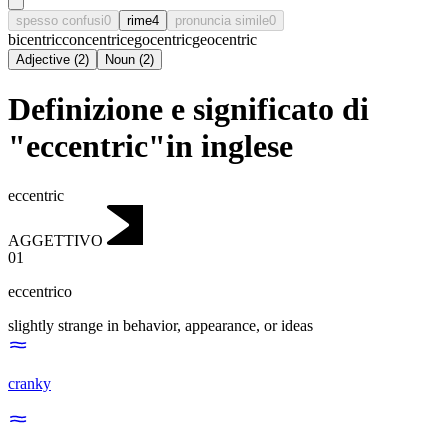
spesso confusi
0
rime
4
pronuncia simile
0
bicentric
concentric
egocentric
geocentric
Adjective
(
2
)
Noun
(
2
)
Definizione e significato di
"eccentric"in inglese
eccentric
AGGETTIVO
01
eccentrico
slightly strange in behavior, appearance, or ideas
cranky