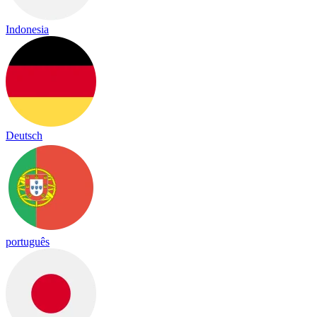
Indonesia
Deutsch
português