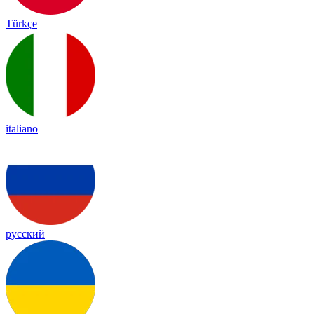
Türkçe
italiano
русский