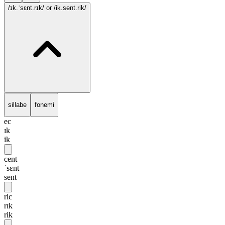
/ɪk.ˈsɛnt.rɪk/
or /ik.sent.rik/
sillabe
fonemi
ec
ɪk
ik
cent
ˈsɛnt
sent
ric
rɪk
rik