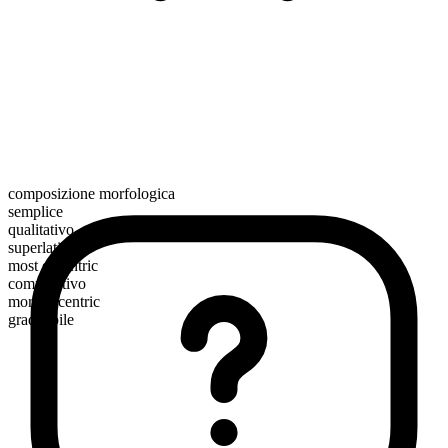
composizione morfologica
semplice
qualitativo
superlativo
most eccentric
comparativo
more eccentric
graduabile