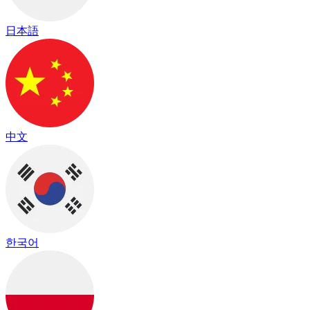
日本語
中文
한국어