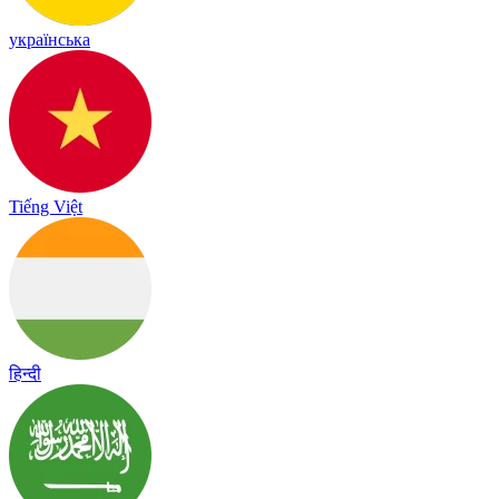
українська
Tiếng Việt
हिन्दी