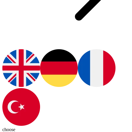
choose