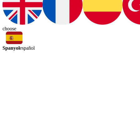
choose
Spanyol
español