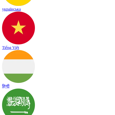
українська
Tiếng Việt
हिन्दी