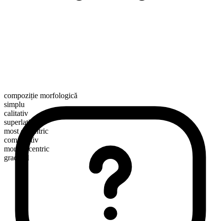
compoziție morfologică
simplu
calitativ
superlativ
most eccentric
comparativ
more eccentric
gradabil