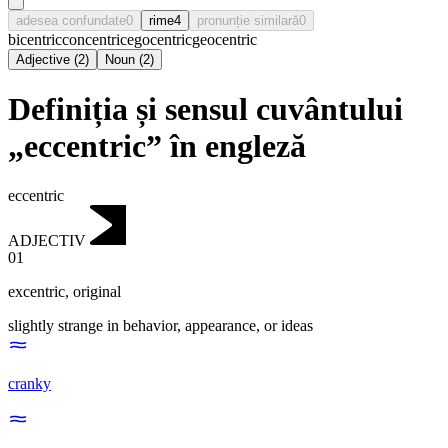
adesea confundate
0
rime
4
pronunție similară
0
bicentric
concentric
egocentric
geocentric
Adjective
(
2
)
Noun
(
2
)
Definiția și sensul cuvântului
„eccentric” în engleză
eccentric
ADJECTIV
01
excentric
,
original
slightly strange in behavior, appearance, or ideas
cranky