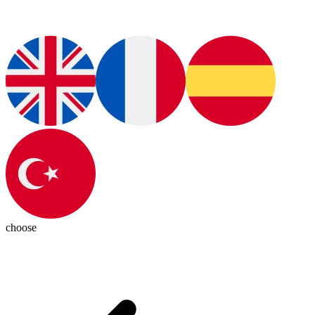
choose