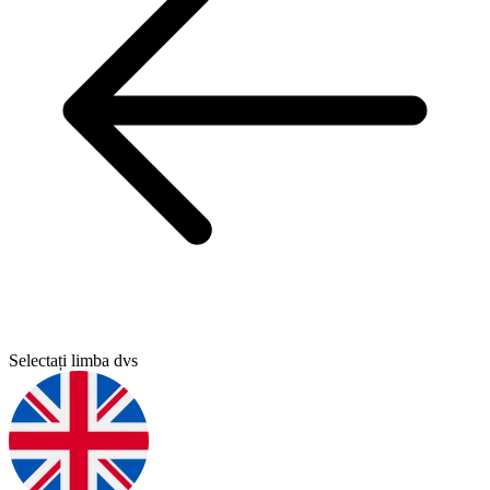
Selectați limba dvs