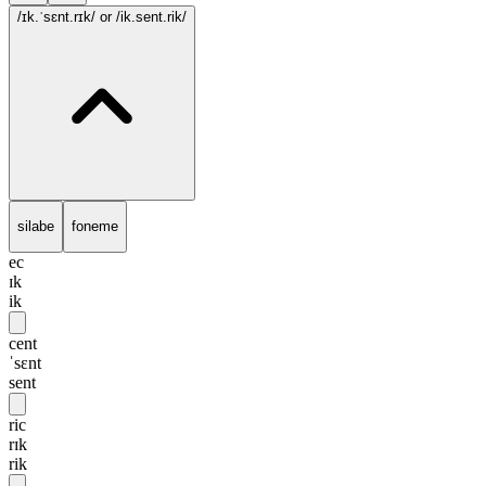
/ɪk.ˈsɛnt.rɪk/
or /ik.sent.rik/
silabe
foneme
ec
ɪk
ik
cent
ˈsɛnt
sent
ric
rɪk
rik