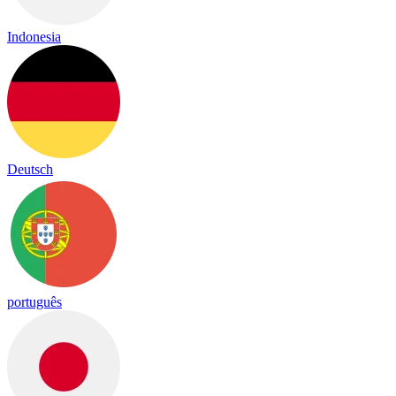
Indonesia
Deutsch
português