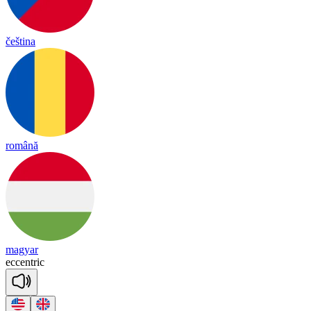
čeština
română
magyar
ec
cent
ric