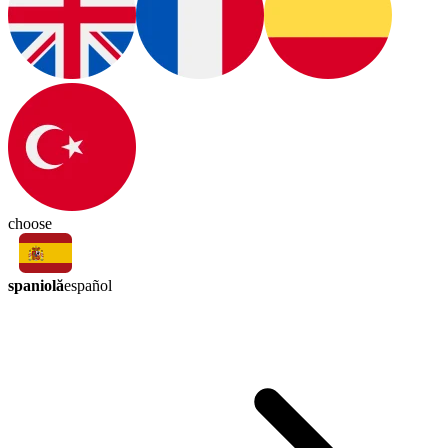
choose
spaniolă
español