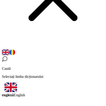
Caută
Selectați limba dicționarului
engleză
English