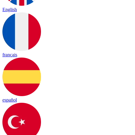
English
français
español