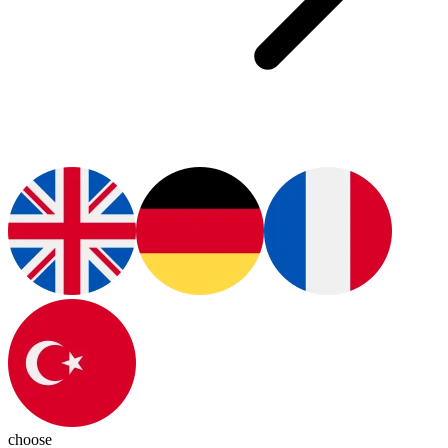
choose