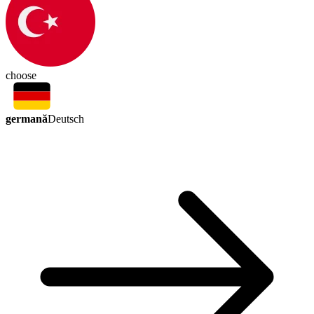
choose
germană
Deutsch