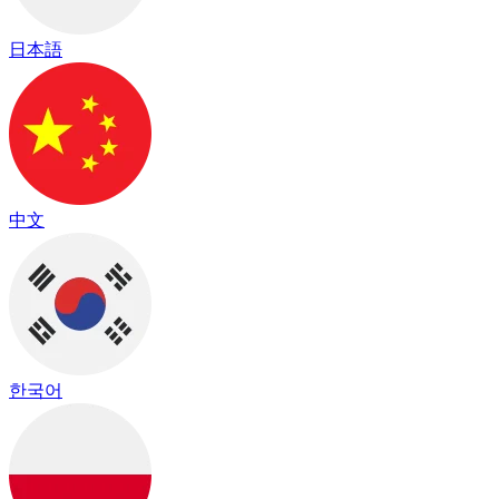
日本語
中文
한국어