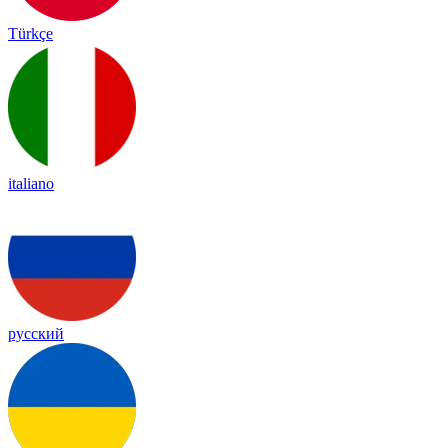
Türkçe
italiano
русский