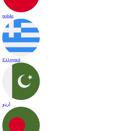
polski
Ελληνικά
اردو