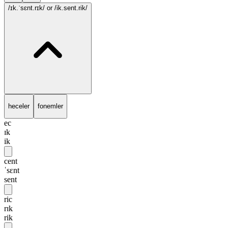
/ɪk.ˈsɛnt.rɪk/
or /ik.sent.rik/
heceler
fonemler
ec
ɪk
ik
cent
ˈsɛnt
sent
ric
rɪk
rik