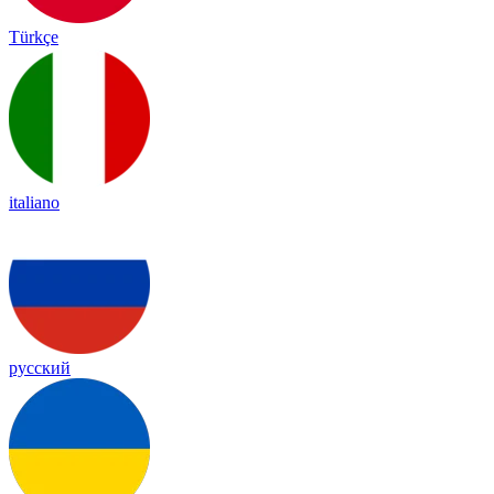
Türkçe
italiano
русский