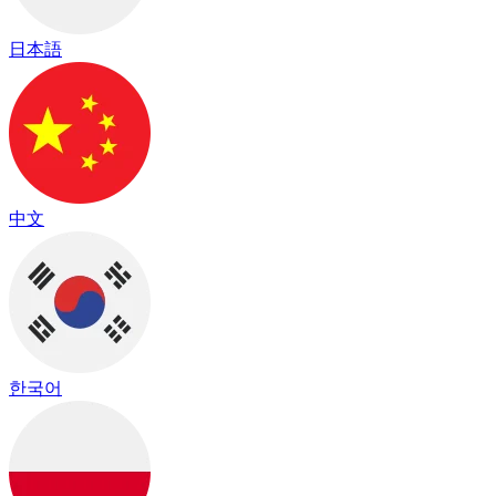
日本語
中文
한국어