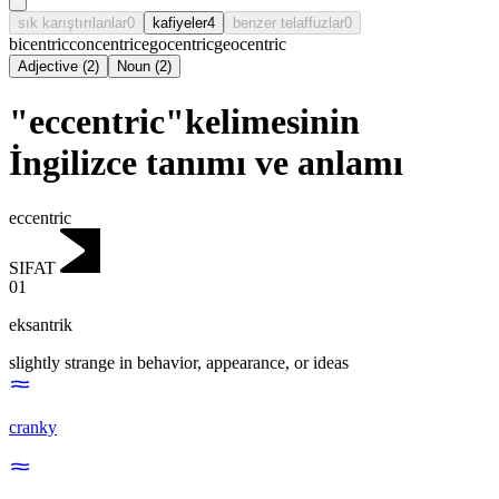
sık karıştırılanlar
0
kafiyeler
4
benzer telaffuzlar
0
bicentric
concentric
egocentric
geocentric
Adjective
(
2
)
Noun
(
2
)
"eccentric"kelimesinin
İngilizce tanımı ve anlamı
eccentric
SIFAT
01
eksantrik
slightly strange in behavior, appearance, or ideas
cranky