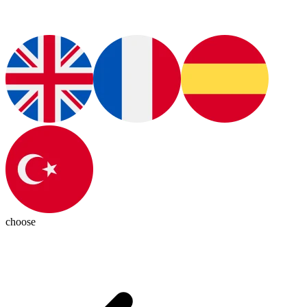
choose