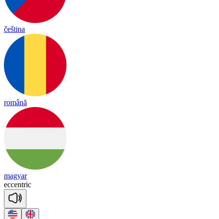
čeština
română
magyar
ec
cent
ric