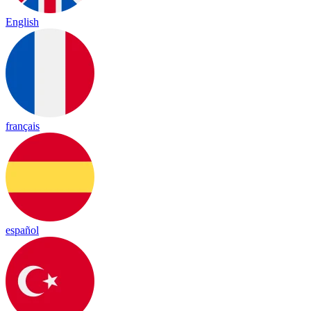
English
français
español