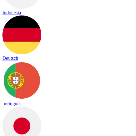
Indonesia
Deutsch
português