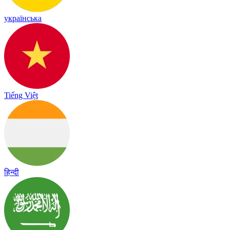
українська
Tiếng Việt
हिन्दी