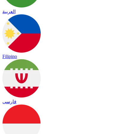
العربية
Filipino
فارسی