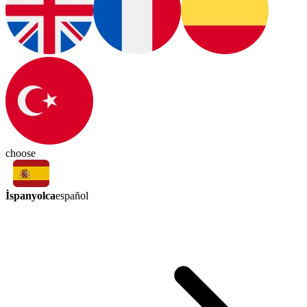
choose
İspanyolca
español