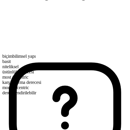
biçimbilimsel yapı
basit
niteliksel
üstünlük derecesi
most eccentric
karşılaştırma derecesi
more eccentric
derecelendirilebilir