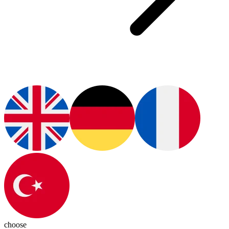
choose