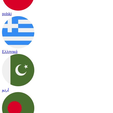
polski
Ελληνικά
اردو