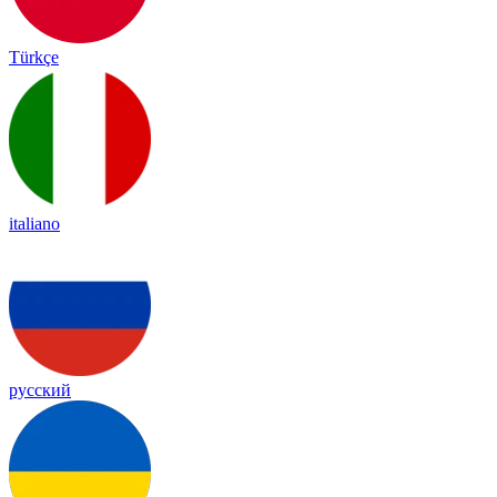
Türkçe
italiano
русский