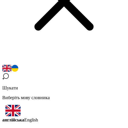
Шукати
Виберіть мову словника
англійська
English