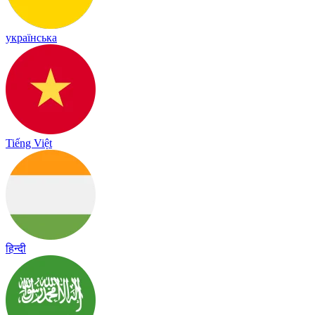
українська
Tiếng Việt
हिन्दी