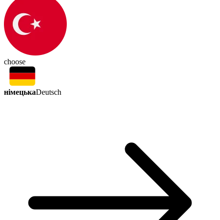
choose
німецька
Deutsch