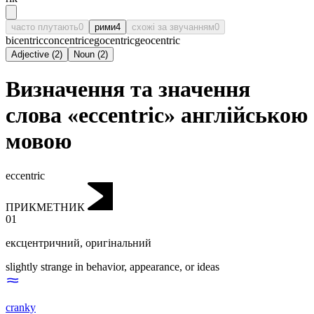
часто плутають
0
рими
4
схожі за звучанням
0
bicentric
concentric
egocentric
geocentric
Adjective
(
2
)
Noun
(
2
)
Визначення та значення
слова «eccentric» англійською
мовою
eccentric
ПРИКМЕТНИК
01
ексцентричний
,
оригінальний
slightly strange in behavior, appearance, or ideas
cranky