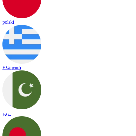
polski
Ελληνικά
اردو