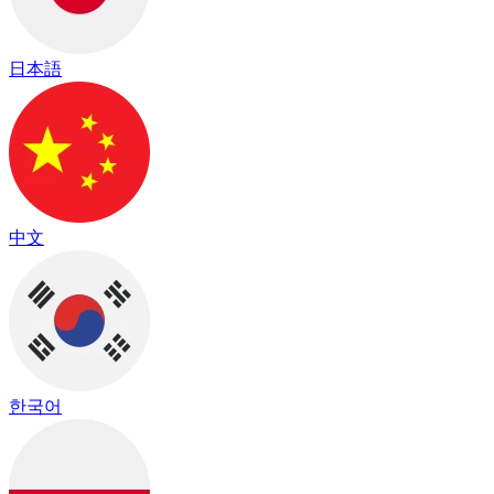
日本語
中文
한국어