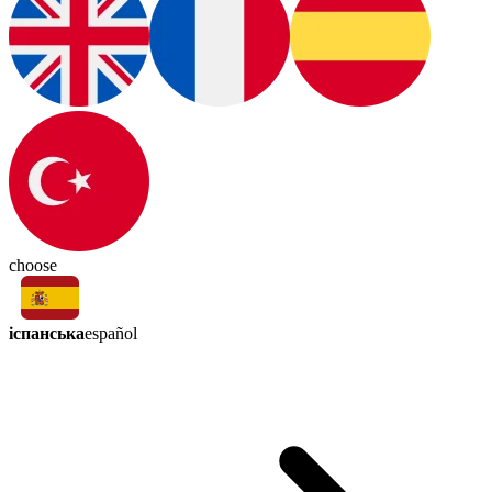
choose
іспанська
español