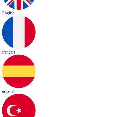
English
français
español