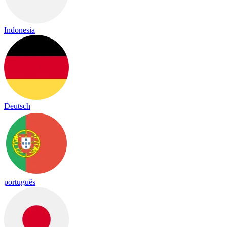
Indonesia
Deutsch
português