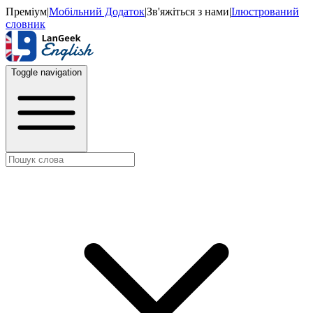
Преміум
|
Мобільний Додаток
|
Зв'яжіться з нами
|
Ілюстрований
словник
Toggle navigation