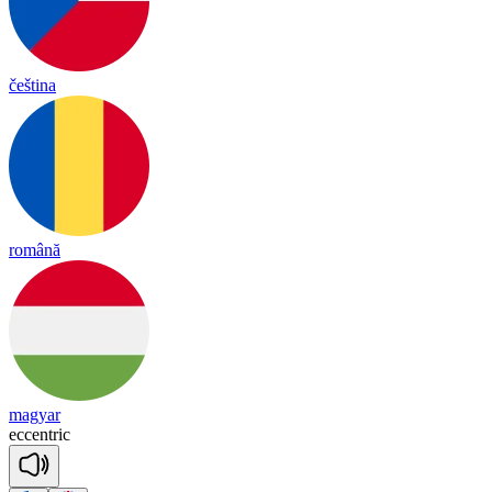
čeština
română
magyar
ec
cent
ric