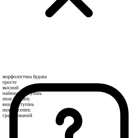
морфологічна будова
просте
якісний
найвищий ступінь
most eccentric
вищий ступінь
more eccentric
градуйований