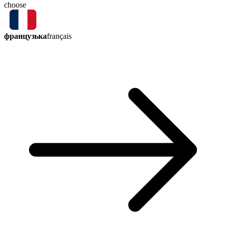
choose
французька
français