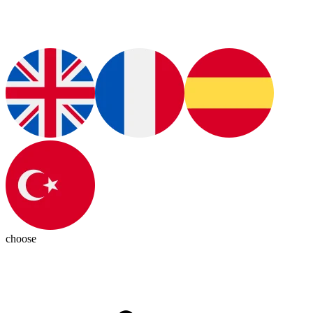
choose