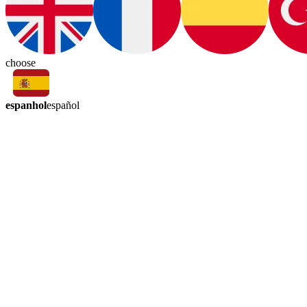
choose
espanhol
español