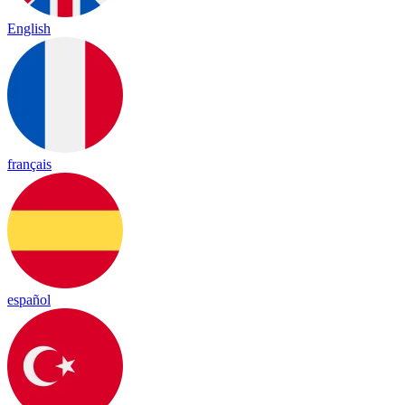
English
français
español