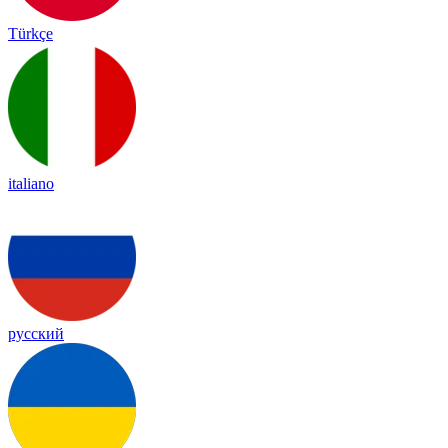
Türkçe
italiano
русский