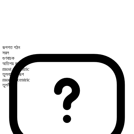
রূপগত গঠন
সরল
গুণবাচক
অতিশয় রূপ
most eccentric
তুলনামূলক রূপ
more eccentric
তুলনীয়