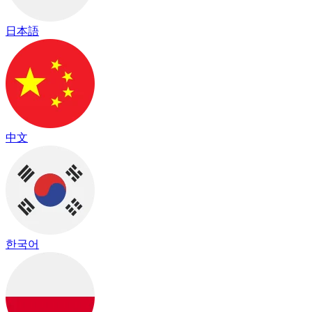
日本語
中文
한국어