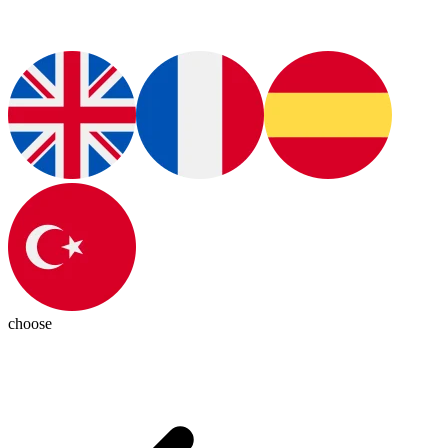
choose