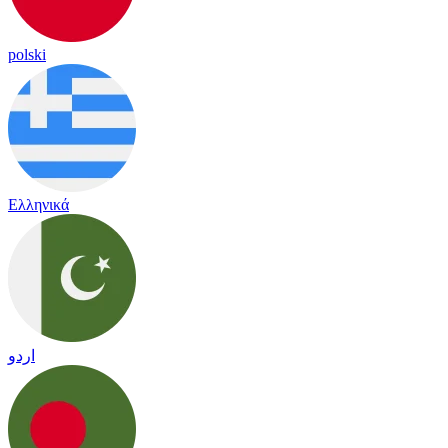
polski
Ελληνικά
اردو