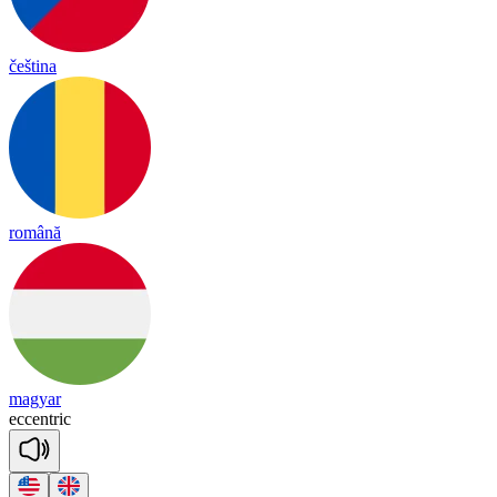
čeština
română
magyar
ec
cent
ric