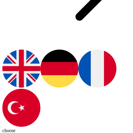
choose