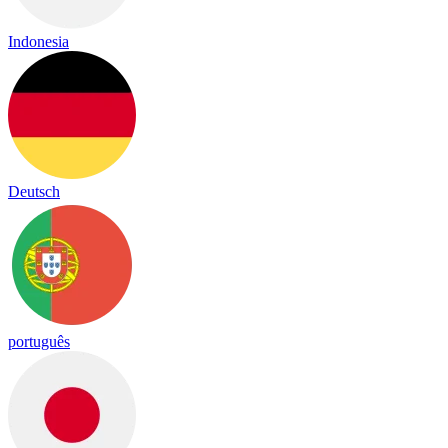
Indonesia
Deutsch
português