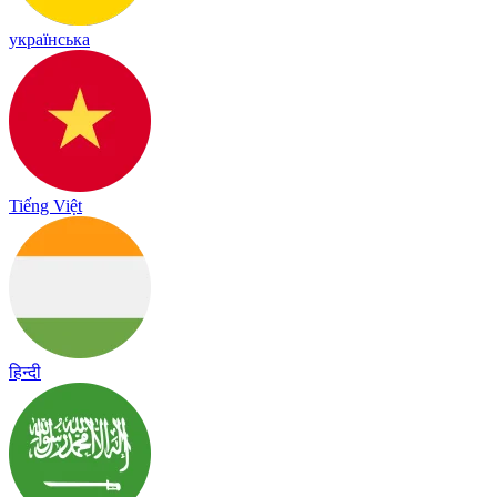
українська
Tiếng Việt
हिन्दी