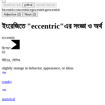
বিভ্রান্তিকর শব্দ
0
ছন্দমিল
4
কাছাকাছি উচ্চারণ
0
bicentric
concentric
egocentric
geocentric
Adjective
(
2
)
Noun
(
2
)
ইংরেজিতে "eccentric"এর সংজ্ঞা ও অর্থ
eccentric
বিশেষণ
01
বিচিত্র
,
মৌলিক
slightly strange in behavior, appearance, or ideas
cranky
quizzical