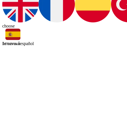
choose
Ισπανικά
español