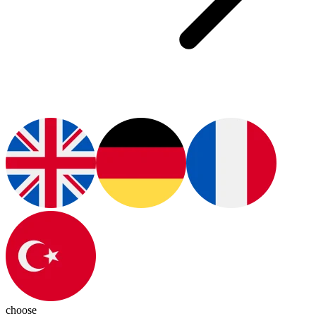
choose