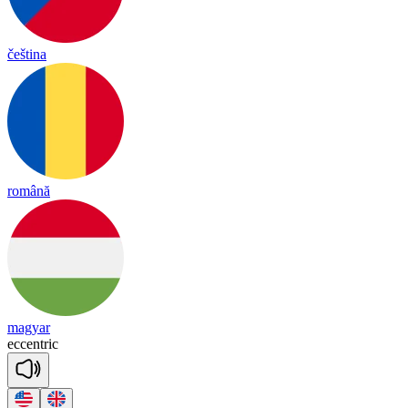
čeština
română
magyar
ec
cent
ric