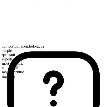
composition morphologique
simple
qualitatif
superlatif
most eccentric
comparatif
more eccentric
gradable