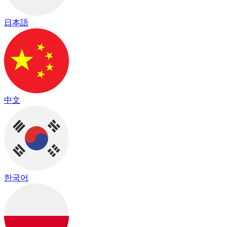
日本語
中文
한국어