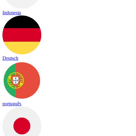
Indonesia
Deutsch
português