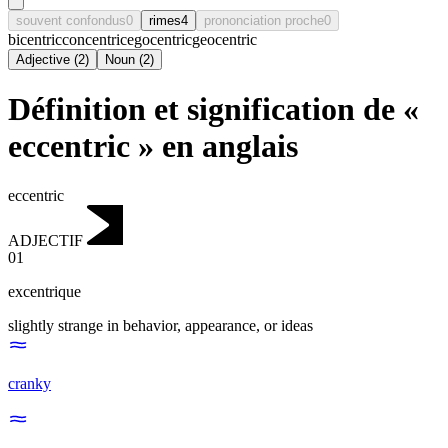
souvent confondus
0
rimes
4
prononciation proche
0
bicentric
concentric
egocentric
geocentric
Adjective
(
2
)
Noun
(
2
)
Définition et signification de «
eccentric » en anglais
eccentric
ADJECTIF
01
excentrique
slightly strange in behavior, appearance, or ideas
cranky