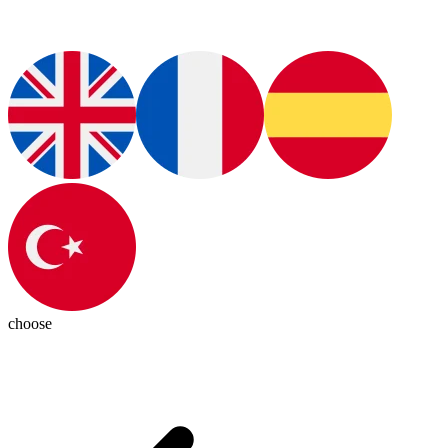
choose