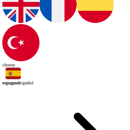
choose
espagnol
español