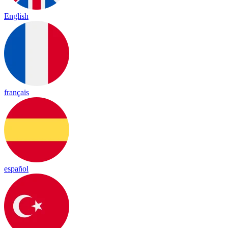
English
français
español