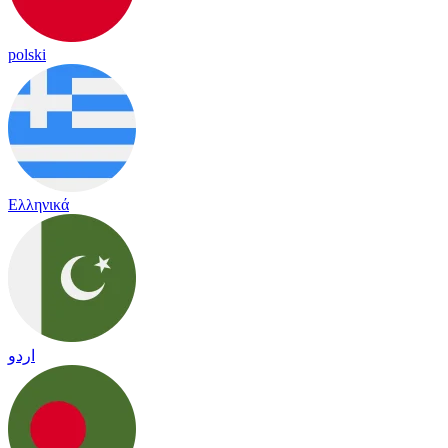
polski
Ελληνικά
اردو