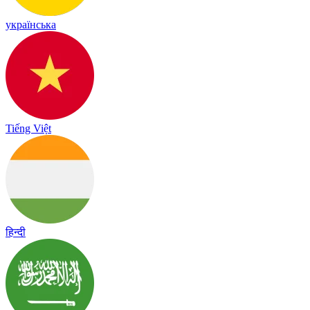
українська
Tiếng Việt
हिन्दी