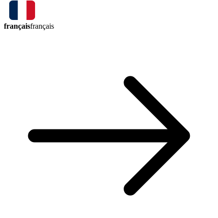
français
français