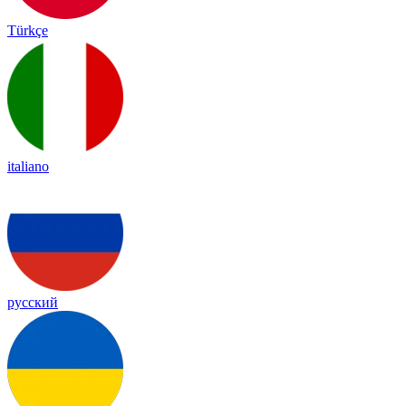
Türkçe
italiano
русский