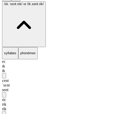
/ɪk.ˈsɛnt.rɪk/
or /ik.sent.rik/
syllabes
phonèmes
ec
ɪk
ik
cent
ˈsɛnt
sent
ric
rɪk
rik