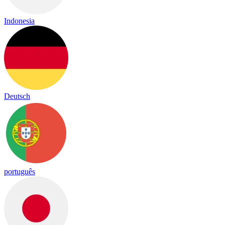
Indonesia
Deutsch
português