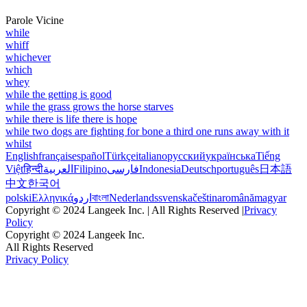
Parole Vicine
while
whiff
whichever
which
whey
while the getting is good
while the grass grows the horse starves
while there is life there is hope
while two dogs are fighting for bone a third one runs away with it
whilst
English
français
español
Türkçe
italiano
русский
українська
Tiếng
Việt
हिन्दी
العربية
Filipino
فارسی
Indonesia
Deutsch
português
日本語
中文
한국어
polski
Ελληνικά
اردو
বাংলা
Nederlands
svenska
čeština
română
magyar
Copyright © 2024 Langeek Inc. | All Rights Reserved |
Privacy
Policy
Copyright © 2024 Langeek Inc.
All Rights Reserved
Privacy Policy