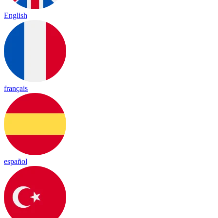
English
français
español