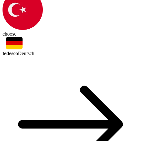
choose
tedesco
Deutsch