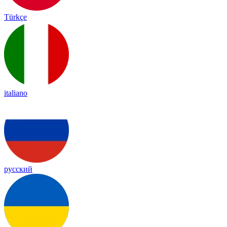
Türkçe
italiano
русский