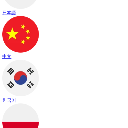
日本語
中文
한국어