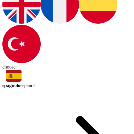
choose
spagnolo
español