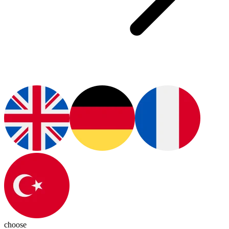
choose