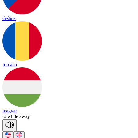
čeština
română
magyar
to
while
a
way