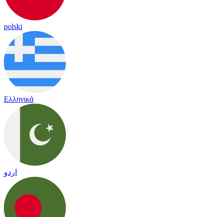
polski
Ελληνικά
اردو