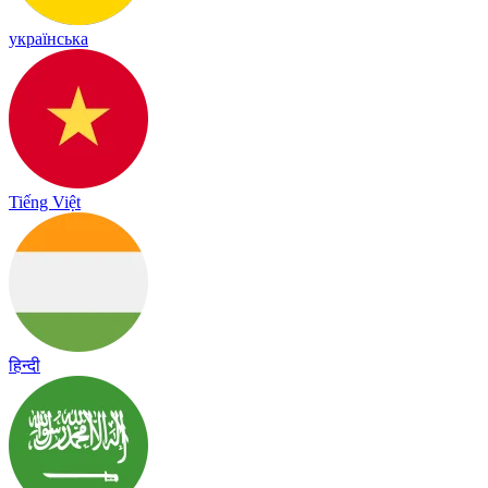
українська
Tiếng Việt
हिन्दी