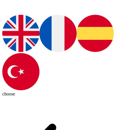
choose