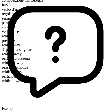
composizione morfologica
frasale
verbo d’azione
regolare
separabile
particella
away
verbo base
while
presente
while away
3ª persona singolare
whiles away
participio presente
whiling away
passato semplice
whiled away
participio passato
whiled away
Esempi