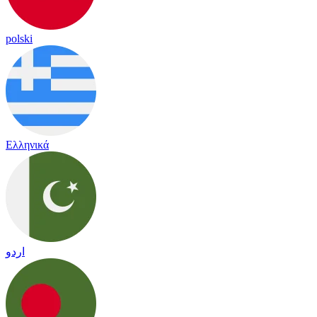
polski
Ελληνικά
اردو