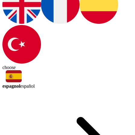
choose
espagnol
español