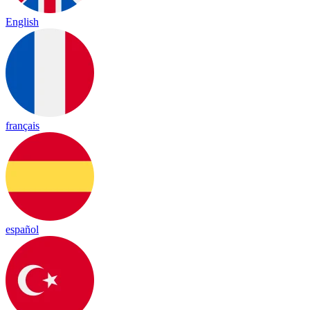
English
français
español