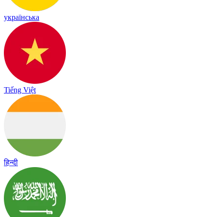
українська
Tiếng Việt
हिन्दी