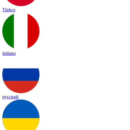
Türkçe
italiano
русский