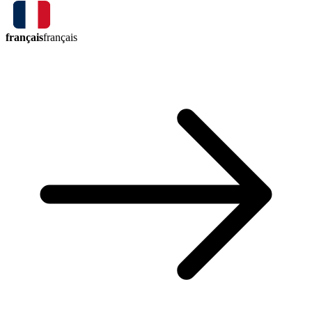
français
français