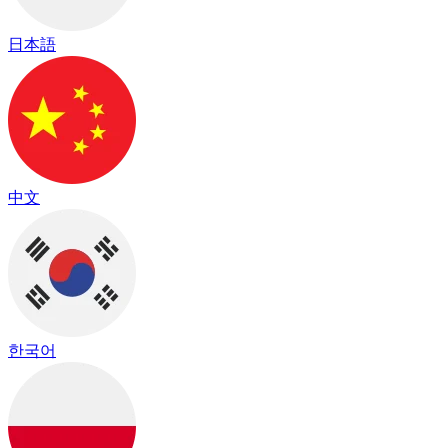
日本語
中文
한국어