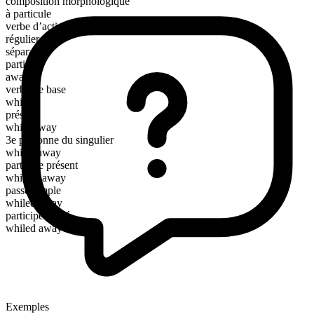
composition morphologique
à particule
verbe d’action
régulier
séparable
particule
away
verbe de base
while
présent
while away
3e personne du singulier
whiles away
participe présent
whiling away
passé simple
whiled away
participe passé
whiled away
Exemples