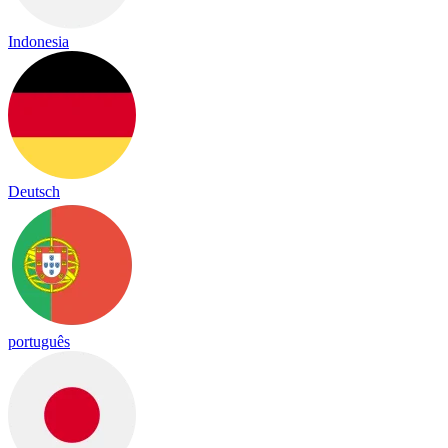
Indonesia
Deutsch
português