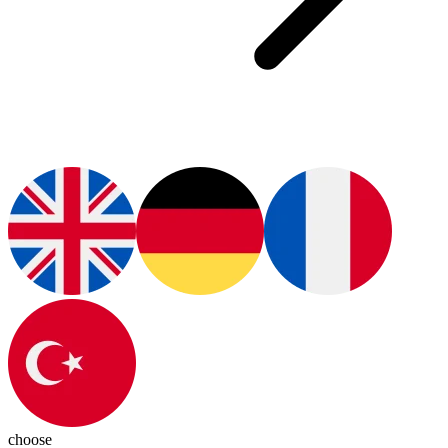
choose