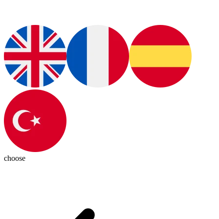
choose