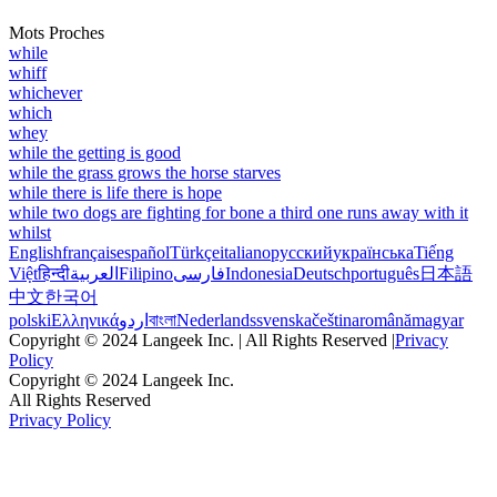
Mots Proches
while
whiff
whichever
which
whey
while the getting is good
while the grass grows the horse starves
while there is life there is hope
while two dogs are fighting for bone a third one runs away with it
whilst
English
français
español
Türkçe
italiano
русский
українська
Tiếng
Việt
हिन्दी
العربية
Filipino
فارسی
Indonesia
Deutsch
português
日本語
中文
한국어
polski
Ελληνικά
اردو
বাংলা
Nederlands
svenska
čeština
română
magyar
Copyright © 2024 Langeek Inc. | All Rights Reserved |
Privacy
Policy
Copyright © 2024 Langeek Inc.
All Rights Reserved
Privacy Policy