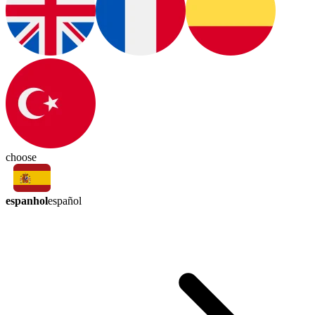
choose
espanhol
español