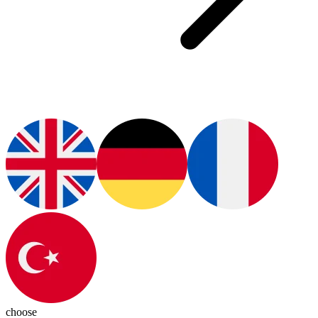
choose