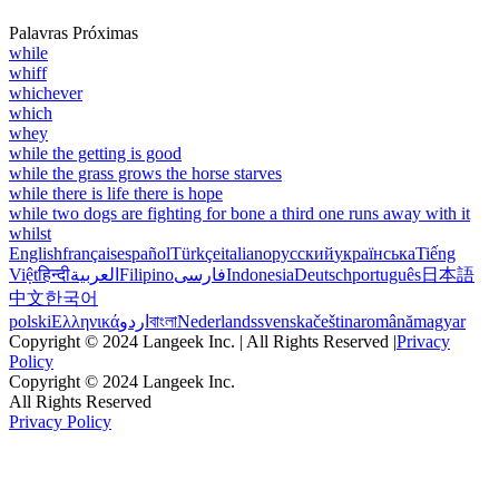
Palavras Próximas
while
whiff
whichever
which
whey
while the getting is good
while the grass grows the horse starves
while there is life there is hope
while two dogs are fighting for bone a third one runs away with it
whilst
English
français
español
Türkçe
italiano
русский
українська
Tiếng
Việt
हिन्दी
العربية
Filipino
فارسی
Indonesia
Deutsch
português
日本語
中文
한국어
polski
Ελληνικά
اردو
বাংলা
Nederlands
svenska
čeština
română
magyar
Copyright © 2024 Langeek Inc. | All Rights Reserved |
Privacy
Policy
Copyright © 2024 Langeek Inc.
All Rights Reserved
Privacy Policy