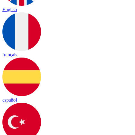
English
français
español