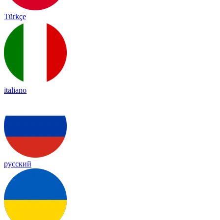
Türkçe
italiano
русский