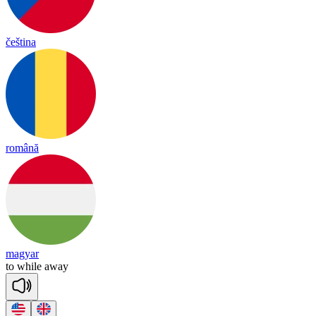
čeština
română
magyar
to
while
a
way