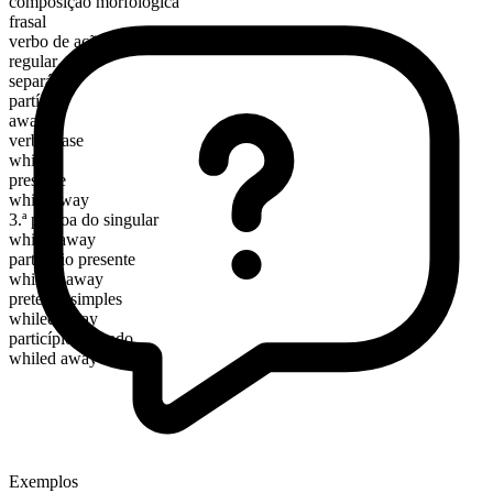
composição morfológica
frasal
verbo de ação
regular
separável
partícula
away
verbo base
while
presente
while away
3.ª pessoa do singular
whiles away
particípio presente
whiling away
pretérito simples
whiled away
particípio passado
whiled away
Exemplos