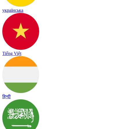
українська
Tiếng Việt
हिन्दी