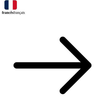
francês
français