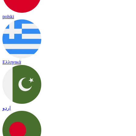
polski
Ελληνικά
اردو