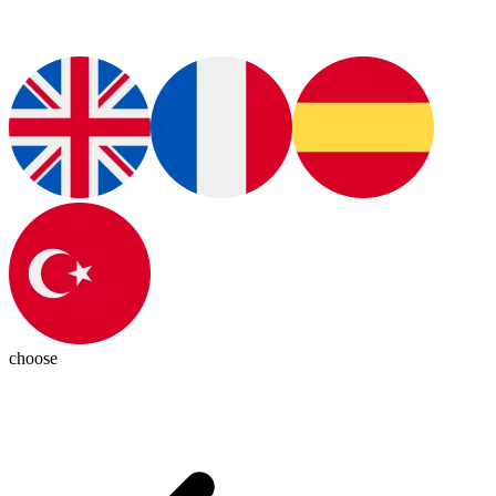
choose