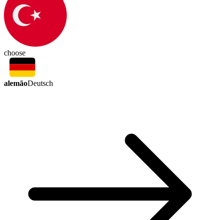
choose
alemão
Deutsch