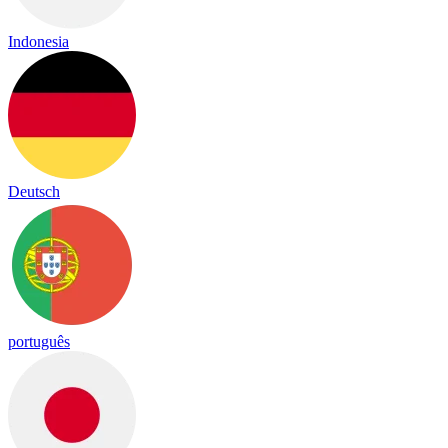
Indonesia
Deutsch
português