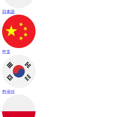
日本語
中文
한국어