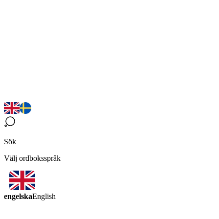
Sök
Välj ordboksspråk
engelska
English