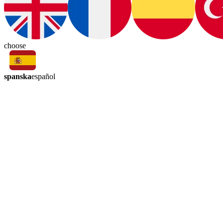
choose
spanska
español