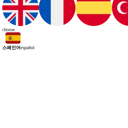
choose
스페인어
español