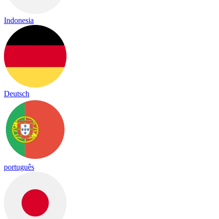
Indonesia
Deutsch
português