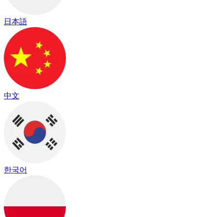
日本語
中文
한국어