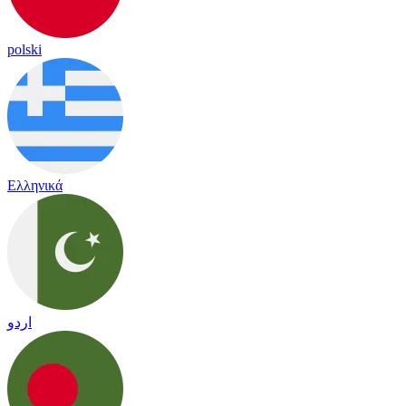
polski
Ελληνικά
اردو