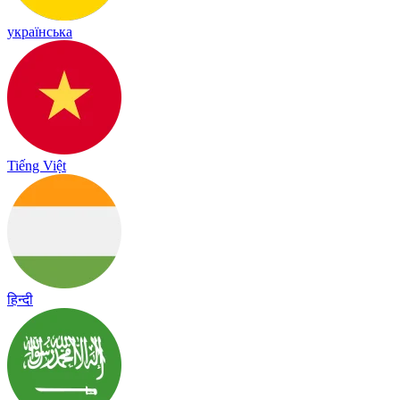
українська
Tiếng Việt
हिन्दी