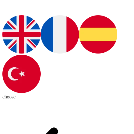
choose