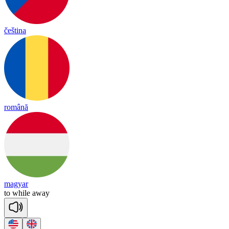
čeština
română
magyar
to
while
a
way