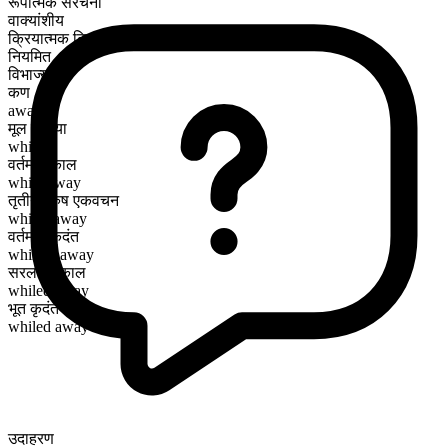
रूपात्मक संरचना
वाक्यांशीय
क्रियात्मक क्रिया
नियमित
विभाज्य
कण
away
मूल क्रिया
while
वर्तमान काल
while away
तृतीय पुरुष एकवचन
whiles away
वर्तमान कृदंत
whiling away
सरल भूतकाल
whiled away
भूत कृदंत
whiled away
उदाहरण