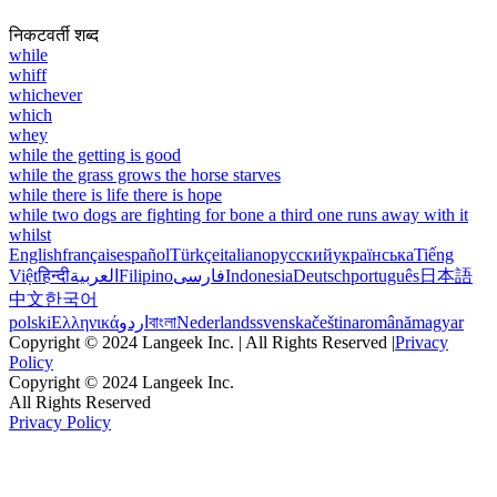
निकटवर्ती शब्द
while
whiff
whichever
which
whey
while the getting is good
while the grass grows the horse starves
while there is life there is hope
while two dogs are fighting for bone a third one runs away with it
whilst
English
français
español
Türkçe
italiano
русский
українська
Tiếng
Việt
हिन्दी
العربية
Filipino
فارسی
Indonesia
Deutsch
português
日本語
中文
한국어
polski
Ελληνικά
اردو
বাংলা
Nederlands
svenska
čeština
română
magyar
Copyright © 2024 Langeek Inc. | All Rights Reserved |
Privacy
Policy
Copyright © 2024 Langeek Inc.
All Rights Reserved
Privacy Policy