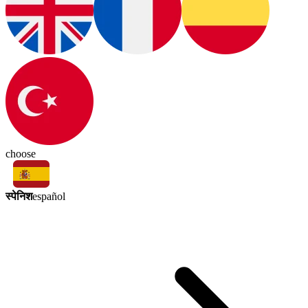
choose
स्पेनिश
español