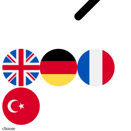
choose