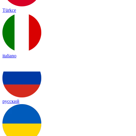
Türkçe
italiano
русский