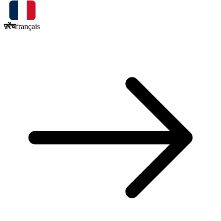
फ़्रेंच
français