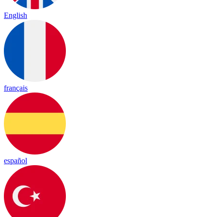
English
français
español