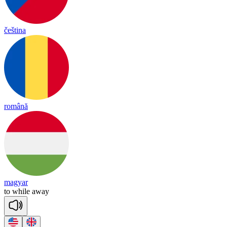
čeština
română
magyar
to
while
a
way