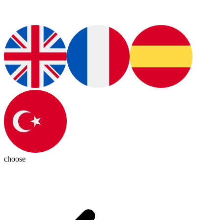
choose