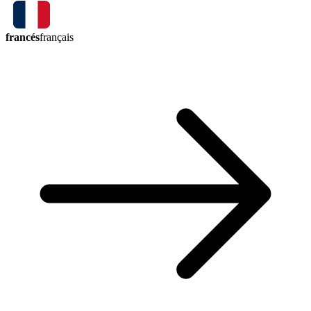
francés
français