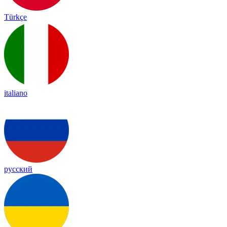
Türkçe
italiano
русский