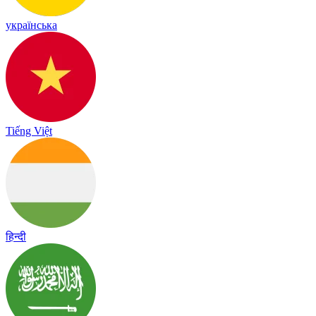
українська
Tiếng Việt
हिन्दी