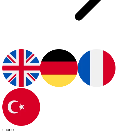
choose