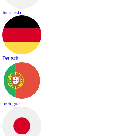
Indonesia
Deutsch
português