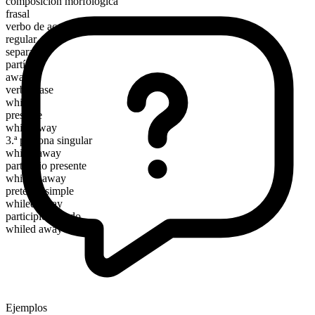
composición morfológica
frasal
verbo de acción
regular
separable
partícula
away
verbo base
while
presente
while away
3.ª persona singular
whiles away
participio presente
whiling away
pretérito simple
whiled away
participio pasado
whiled away
Ejemplos