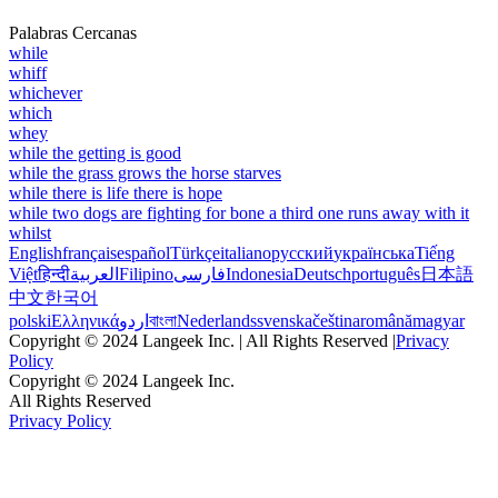
Palabras Cercanas
while
whiff
whichever
which
whey
while the getting is good
while the grass grows the horse starves
while there is life there is hope
while two dogs are fighting for bone a third one runs away with it
whilst
English
français
español
Türkçe
italiano
русский
українська
Tiếng
Việt
हिन्दी
العربية
Filipino
فارسی
Indonesia
Deutsch
português
日本語
中文
한국어
polski
Ελληνικά
اردو
বাংলা
Nederlands
svenska
čeština
română
magyar
Copyright © 2024 Langeek Inc. | All Rights Reserved |
Privacy
Policy
Copyright © 2024 Langeek Inc.
All Rights Reserved
Privacy Policy