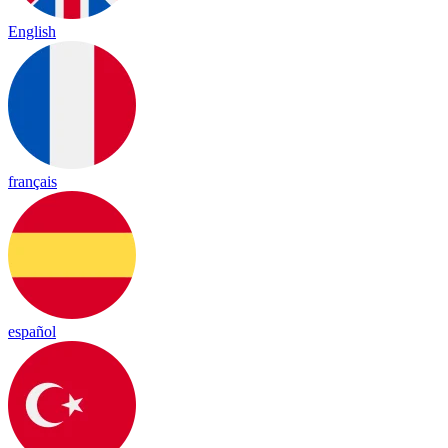
English
français
español