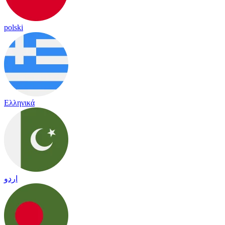
polski
Ελληνικά
اردو