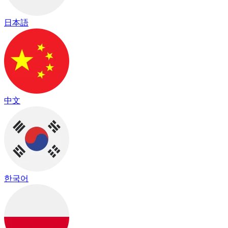
日本語
中文
한국어