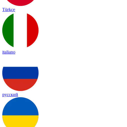
Türkçe
italiano
русский