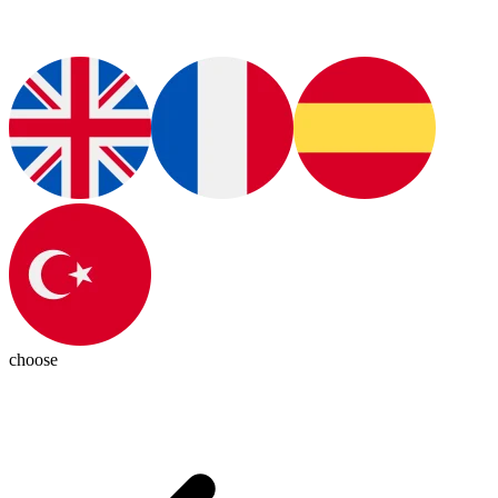
choose