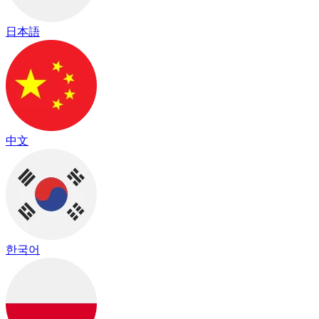
日本語
中文
한국어