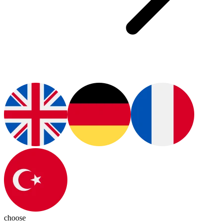
choose