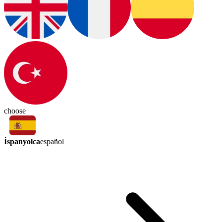
choose
İspanyolca
español