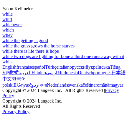
Yakın Kelimeler
while
whiff
whichever
which
whey
while the getting is good
while the grass grows the horse starves
while there is life there is hope
while two dogs are fighting for bone a third one runs away with it
whilst
English
français
español
Türkçe
italiano
русский
українська
Tiếng
Việt
हिन्दी
العربية
Filipino
فارسی
Indonesia
Deutsch
português
日本語
中文
한국어
polski
Ελληνικά
اردو
বাংলা
Nederlands
svenska
čeština
română
magyar
Copyright © 2024 Langeek Inc. | All Rights Reserved |
Privacy
Policy
Copyright © 2024 Langeek Inc.
All Rights Reserved
Privacy Policy