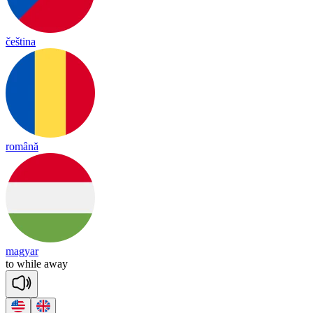
čeština
română
magyar
to
while
a
way