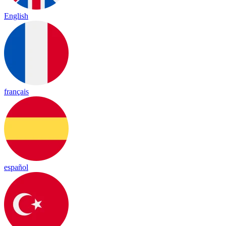
English
français
español