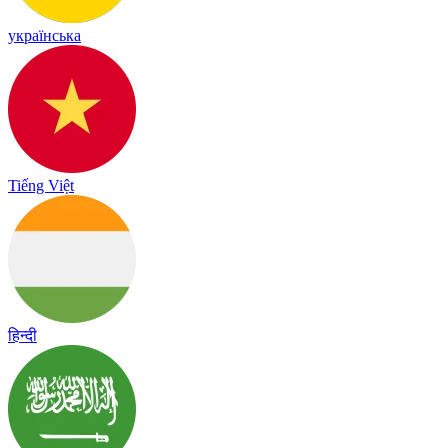
українська
Tiếng Việt
हिन्दी