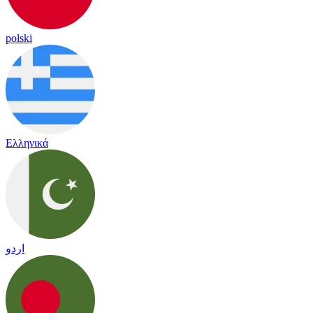
polski
Ελληνικά
اردو