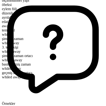
biçimbilimsel yapı
öbeksi
eylem fiili
düzenli
ayrılabilir
edat
away
temel fiil
while
şimdiki zaman
while away
3. tekil kişi
whiles away
şimdiki zaman ortacı
whiling away
basit geçmiş zaman
whiled away
geçmiş zaman ortacı
whiled away
Örnekler