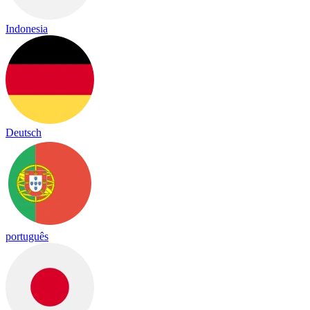
Indonesia
Deutsch
português