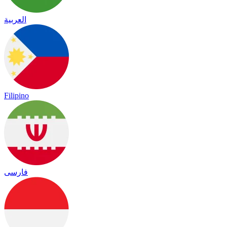
العربية
Filipino
فارسی