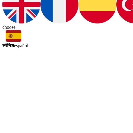
choose
स्पेनिश
español