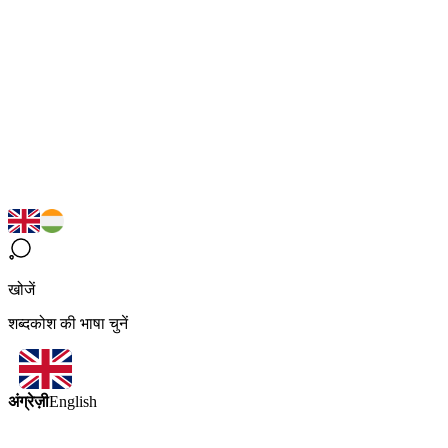
खोजें
शब्दकोश की भाषा चुनें
अंग्रेज़ी
English